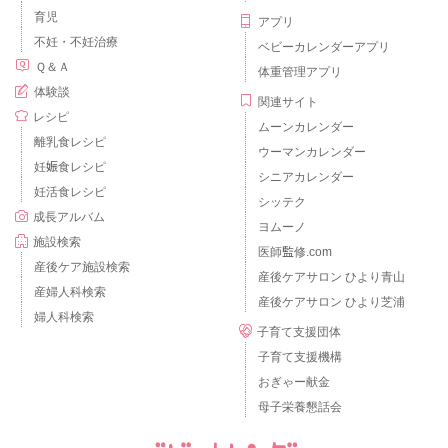
育児
アプリ
不妊・不妊治療
ベビーカレンダーアプリ
Ｑ＆Ａ
体重管理アプリ
体験談
関連サイト
レシピ
ムーンカレンダー
離乳食レシピ
ウーマンカレンダー
妊娠食レシピ
シニアカレンダー
妊活食レシピ
シッテク
成長アルバム
ヨムーノ
施設検索
医師監修.com
産後ケア施設検索
産後ケアサロン ひより青山
産婦人科検索
産後ケアサロン ひより芝浦
婦人科検索
子育て支援団体
子育て支援機構
おぎゃー献金
母子栄養懇話会