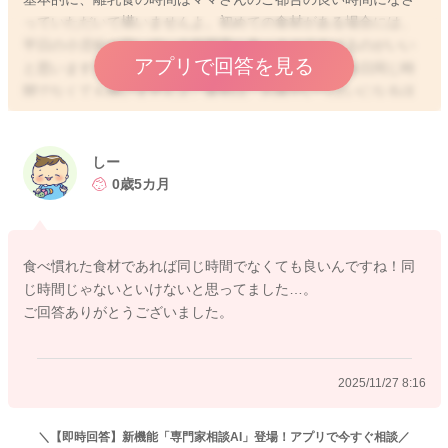
っていただいて構いませんよ。初めての食材がある場合には、
平日の小児科が空いている時間帯に食べさせてあげるのがいい
アプリで回答を見る
と思いますが、食べ慣れた食材であれば、必ずしも毎日同じ時
間でなくても構いませんよ。最初は、お腹がいっぱいになるほ
ど召し上がれるわけではありませんし、1日のうちでおっぱいや
ミルクを飲ませる前に、少しずつ離乳食に慣れる時間を作って
あげられれば、それで問題ないと思いますよ。
しー
0歳5カ月
2025/11/27 6:10
食べ慣れた食材であれば同じ時間でなくても良いんですね！同
じ時間じゃないといけないと思ってました…。
ご回答ありがとうございました。
2025/11/27 8:16
＼【即時回答】新機能「専門家相談AI」登場！アプリで今すぐ相談／