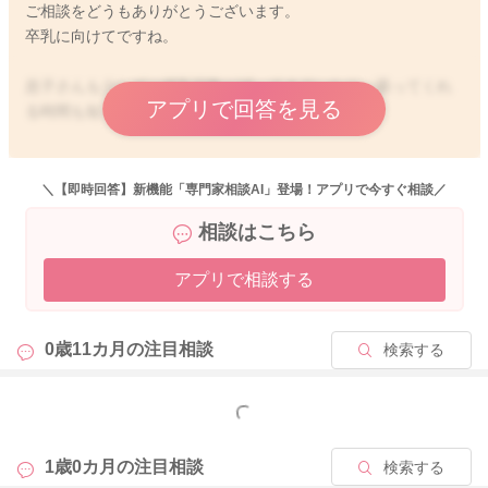
ご相談をどうもありがとうございます。
卒乳に向けてですね。
息子さんも少しずつ授乳回数が減ってきていたり、吸ってくれ
アプリで回答を見る
る時間も短くなっていそうだなと思いました。
息子さんに飲んでもらわなくなる分、母乳の生産量を抑えてい
くようにしていきたいと思いますので、りほさんのお食事の摂
＼【即時回答】新機能「専門家相談AI」登場！アプリで今すぐ相談／
取量を控えるようになさってみてください。
相談はこちら
そうしていただくことにより、生産量を抑える事ができるよう
になります。
アプリで相談する
乳製品、甘いもの、脂っこいものの摂取を控えるようにされる
こともいいですよ。
そうしていただくことでも、トラブル防止につながっていきま
0歳11カ月の
注目相談
検索する
す。
息子さんの様子を見ながら吸ってもらう時間を短くしてみて下
さい。
もっと見る
どうぞよろしくお願いします。
1歳0カ月の
注目相談
検索する