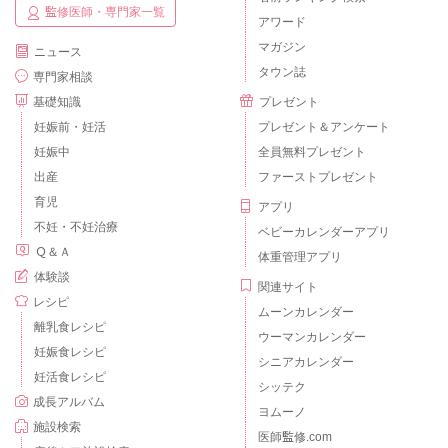
監修医師・専門家一覧
アワード
マガジン
ニュース
タウン誌
専門家相談
基礎知識
プレゼント
妊娠前・妊活
プレゼント＆アンケート
妊娠中
全員無料プレゼント
出産
ファーストプレゼント
育児
アプリ
不妊・不妊治療
ベビーカレンダーアプリ
Ｑ＆Ａ
体重管理アプリ
体験談
関連サイト
レシピ
ムーンカレンダー
離乳食レシピ
ウーマンカレンダー
妊娠食レシピ
シニアカレンダー
妊活食レシピ
シッテク
成長アルバム
ヨムーノ
施設検索
医師監修.com