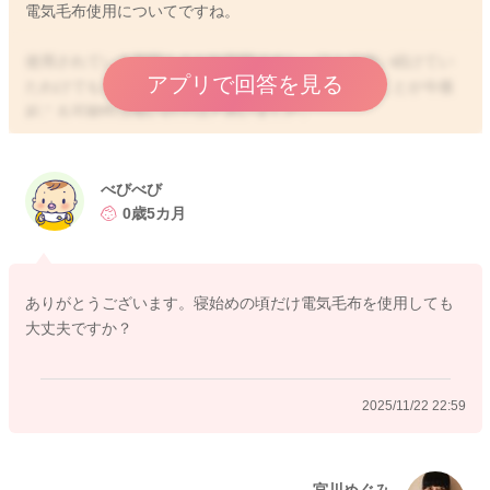
電気毛布使用についてですね。
使用されている期間もまだ短期間ですし、フルで使い続けてい
アプリで回答を見る
たわけでもないようでしたら、ご心配をされていることが今後
起こる可能性は低いのではと思いました。
リスクがそこまで上がることにもならないのではと思いまし
た。
べびべび
低温やけどの心配などもありますので、使用は控えていただ
0歳5カ月
き、スリーパーや足元から少し話したところに湯たんぽを使用
されてみるのもいいかもしれません。
ありがとうございます。寝始めの頃だけ電気毛布を使用しても
寝始めの頃だけ入れてあげてみるのでいいと思います。
大丈夫ですか？
寝床が暖かくなっていることでも、寝つきやすくなる事がある
と思います。
2025/11/22 22:59
どうぞよろしくお願いします。
宮川めぐみ