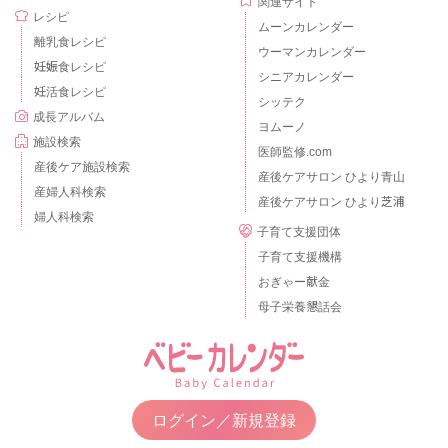
関連サイト
レシピ
ムーンカレンダー
離乳食レシピ
ウーマンカレンダー
妊娠食レシピ
シニアカレンダー
妊活食レシピ
シッテク
成長アルバム
ヨムーノ
施設検索
医師監修.com
産後ケア施設検索
産後ケアサロン ひより青山
産婦人科検索
産後ケアサロン ひより芝浦
婦人科検索
子育て支援団体
子育て支援機構
おぎゃー献金
母子栄養懇話会
ログイン／新規登録