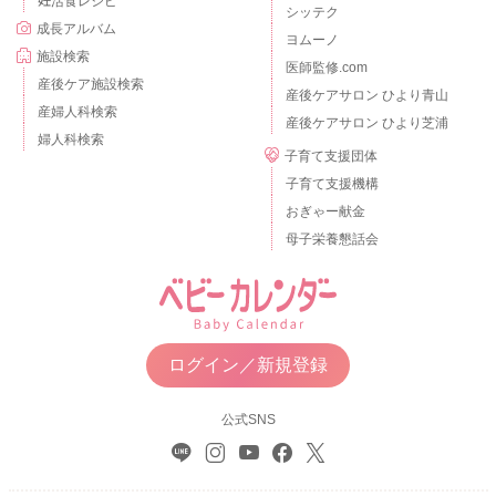
妊活食レシピ
シッテク
成長アルバム
ヨムーノ
施設検索
医師監修.com
産後ケア施設検索
産後ケアサロン ひより青山
産婦人科検索
産後ケアサロン ひより芝浦
婦人科検索
子育て支援団体
子育て支援機構
おぎゃー献金
母子栄養懇話会
ログイン／新規登録
公式SNS