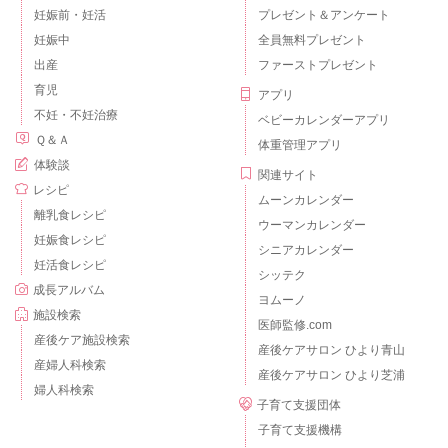
妊娠前・妊活
プレゼント＆アンケート
妊娠中
全員無料プレゼント
出産
ファーストプレゼント
育児
アプリ
不妊・不妊治療
ベビーカレンダーアプリ
Ｑ＆Ａ
体重管理アプリ
体験談
関連サイト
レシピ
ムーンカレンダー
離乳食レシピ
ウーマンカレンダー
妊娠食レシピ
シニアカレンダー
妊活食レシピ
シッテク
成長アルバム
ヨムーノ
施設検索
医師監修.com
産後ケア施設検索
産後ケアサロン ひより青山
産婦人科検索
産後ケアサロン ひより芝浦
婦人科検索
子育て支援団体
子育て支援機構