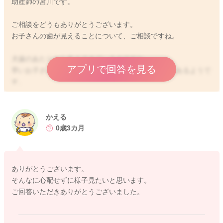
助産師の宮川です。
ご相談をどうもありがとうございます。
お子さんの歯が見えることについて、ご相談ですね。
犬歯のあたりから生えてきているのですね。
アプリで回答を見る
早いお子さんですと3ヶ月ごろから生えてくることもあるようで
す。
そして生えてくる順番は犬歯からということもありますよ。
ずべて生え揃ってみないとわからないこともありますので、見
かえる
守っていただくようになります。
0歳3カ月
また生えてきて、ご心配な時にはお近くの歯科医へご相談くだ
さい。
ありがとうございます。
どうぞよろしくお願いします。
そんなに心配せずに様子見たいと思います。
ご回答いただきありがとうございました。
2025/11/21 22:46