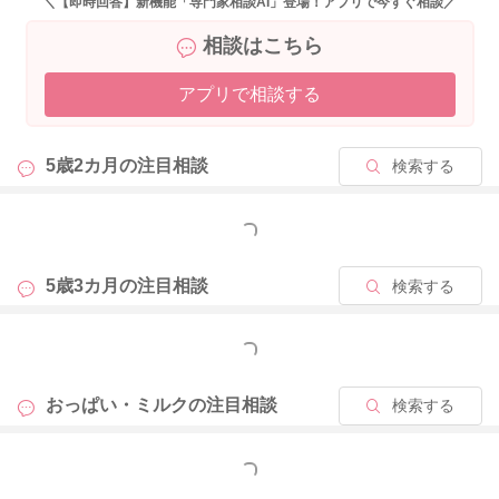
＼【即時回答】新機能「専門家相談AI」登場！アプリで今すぐ相談／
んの哺乳意欲に合わせてくださってよいとされます。
相談はこちら
同じ悩みを抱えているママさんは少なくないですよ。ご安心く
アプリで相談する
ださいね。
5歳2カ月の
注目相談
検索する
2025/11/18 22:21
もっと見る
5歳3カ月の
注目相談
検索する
もっと見る
おっぱい・ミルクの
注目相談
検索する
もっと見る