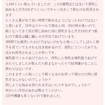
ら160くらい飲んでいましたが、この2週間ほどは泣いて授乳し
始めると片方2分ずつくらいでギャン泣きして飲むのを拒否され
ます。
たくさん量が出て短い時間で飲めるようになったわけではない
と思います。日中はスケールで測ると40、50の時が多いので。
眠くなってきて目が閉じ始めた頃に授乳すると片方10分ずつ飲
むので最近は騙し騙しその方法であげています。
3時間でお腹空いたわけではないのかなと抱っこしてしばらく様
子を見ていてもそれも泣き始めるので、授乳にうつってみても
泣かれ拒否されることが辛いです。
哺乳瓶でミルクあげてみたり、搾乳した母乳を哺乳瓶であげて
みたりしましたが飲んだら飲まなかったりで結局嫌がることに
変わりはないです。
このままずっと抱っこして眠くなるのを待って寝かけた時に授
乳するしかないのでしょうか？
同じような悩みを持たれる方はいたりするのでしょうか？
何かいい方法があれば教えてください。
1日中機嫌も良くないので疲れました。