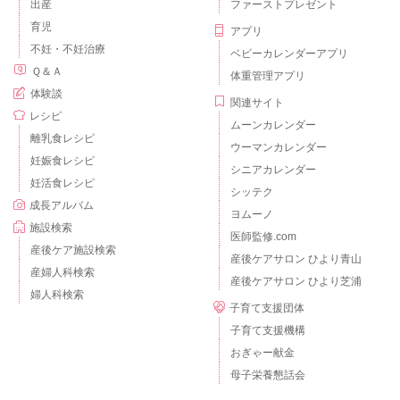
出産
ファーストプレゼント
育児
アプリ
不妊・不妊治療
ベビーカレンダーアプリ
Ｑ＆Ａ
体重管理アプリ
体験談
関連サイト
レシピ
ムーンカレンダー
離乳食レシピ
ウーマンカレンダー
妊娠食レシピ
シニアカレンダー
妊活食レシピ
シッテク
成長アルバム
ヨムーノ
施設検索
医師監修.com
産後ケア施設検索
産後ケアサロン ひより青山
産婦人科検索
産後ケアサロン ひより芝浦
婦人科検索
子育て支援団体
子育て支援機構
おぎゃー献金
母子栄養懇話会