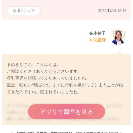
0
クリップ
2025/11/18 15:49
在本祐子
助産師
まめきちさん、こんばんは。
ご相談くださりありがとうございます。
母乳育児を頑張ってくださっていましたね。
最近、眠たい時以外は、すぐに母乳を嫌がってしまうことが出
てきたのですね。悩まれていましたね。
そうですね、やはり月齢から見ると、哺乳意欲自体、お子さん
アプリで回答を見る
が自らコントロールしようとしてきていそうです。
眠たい時に飲ませるのは、やはり効果的な傾向にありますね。
ですが、発育をみて、十分な体重増加がありましたら、お子さ