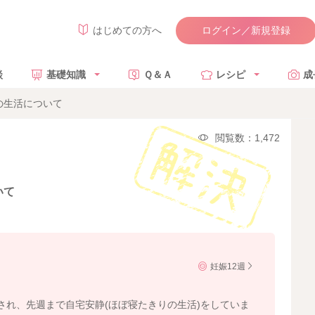
ログイン／新規登録
はじめての方へ
談
基礎知識
Ｑ＆Ａ
レシピ
成
の生活について
閲覧数：1,472
いて
妊娠12週
され、先週まで自宅安静(ほぼ寝たきりの生活)をしていま