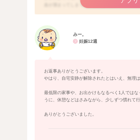
アプリ
血が溜まってしまっている状態であり、その溜
小さくなってきます。ですので、出血が溜まっ
期には、なかなか積極的な治療をすることも難
を待つという方法になることが多いように思い
もいいのだと思いますが、やはり重いものを持
みー。
とは極力避けられた方が安心と思いますよ。実
妊娠12週
確認されたい場合には、おかかりつけの産院で
お返事ありがとうございます。
やはり、自宅安静が解除されたとはいえ、無理
最低限の家事や、お出かけもなるべく1人ではな
うに、休憩などはさみながら、少しずつ慣れて
ありがとうございました。