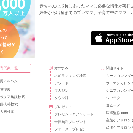
赤ちゃんの成長にあったママに必要な情報が毎日
妊娠から出産までのプレママ、子育て中のママ・
・専門家一覧
おすすめ
関連サイト
名前ランキング検索
ムーンカレンダ
長アルバム
アワード
ウーマンカレン
設検索
マガジン
シニアカレンダ
後ケア施設検索
タウン誌
シッテク
婦人科検索
ヨムーノ
プレゼント
人科検索
医師監修.com
プレゼント＆アンケート
産後ケアサロン 
全員無料プレゼント
産後ケアサロン 
ファーストプレゼント