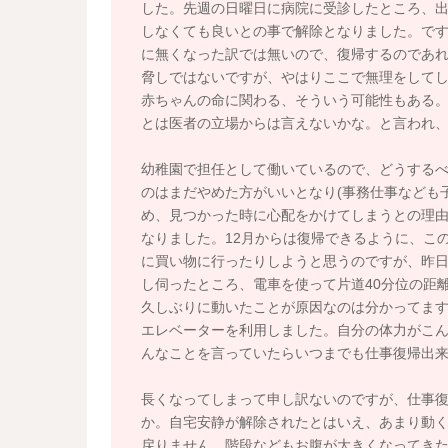
した。先週の日曜日に病院に受診したところ、
しなくても良いとの事で解除となりました。で
に無くなった訳では無いので、復帰するのであ
脅しではないですが、やはりここで無理をして
赤ちゃんの命に関わる、そういう可能性もある
とは医者の立場からは言えないかな。と言われ
幼稚園で担任として働いているので、どうする
のはまだやめた方がいいとなり(事務仕事なども
め、見つかった時に心配をかけてしまうとの理由
なりました。12月からは復帰できるように、こ
に買い物に行ったりしようと思うのですが、昨
し伺ったところ、電車を使って片道40分位の距
久しぶりに動いたことが原因なのは分かってま
エレベーターを利用しました。自分の体力がこ
んなことを言っていたらいつまでも仕事復帰出
長くなってしまって申し訳ないのですが、仕事復
か。自宅安静が解除されたとはいえ、あまり動
戻りません。階段などもお腹が大きくなってき