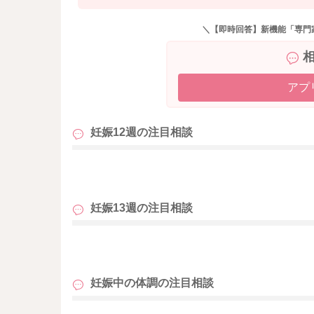
＼【即時回答】新機能「専門
アプ
妊娠12週の
注目相談
も
妊娠13週の
注目相談
も
妊娠中の体調の
注目相談