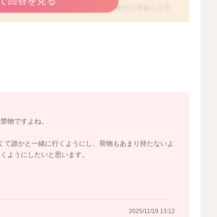
で回答を見る
まっている出血が排出されたり、吸収されたりすることで
ている間は、断続的に出血する可能性があります。この時
しく、とにかく安静にしていただき、血腫が小さくなるの
ます。今は常に横になっているほど安静にはなさらなくて
ったり、たくさん歩いたり、お腹に負荷がかかるようなこ
際に拝見していませんので、もし詳細な安静度についてご
ご確認いただく方が安心かもしれませんね。
2025/11/19 8:13
は禁物ですよね。
くて誰かと一緒に行くようにし、荷物もあまり持たないよ
行くようにしたいと思います。
2025/11/19 13:12