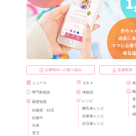
記事制作への取り組み
監修医師
ニュース
Ｑ＆Ａ
成
施
専門家相談
体験談
産
レシピ
基礎知識
産
離乳食レシピ
妊娠前・妊活
婦
妊娠食レシピ
妊娠中
妊活食レシピ
出産
育児