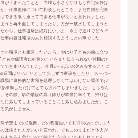
出血が止まったことと、血腫も小さくなりもう自宅安静は
すが、仕事復帰について相談したところ、まだ血腫が完全
ればできる限り座ってできる仕事が良いと言われました。
しまうと再出血してしまったり、万が一破水してしまうと
。だから、仕事復帰は絶対にいいよ、今まで通りでどうぞ
、仕事内容は職場の人と相談するようにとの事でした。
べきか職場とも相談したところ、やはり子どもの前に立つ
子どもや保護者に妊娠のことをまだ伝えられない時期のた
でできませんでした)、今月いっぱいお休みをすることに
の2週間はリハビリとして少しずつ家事をしたり、スーパー
日職場に事務的な書類を処理しなくてはいけない関係で少
離を移動しただけでとても疲れてしまいました。もちろん
す。その際、駅の階段の昇り降りが本当に辛くて、帰りは
んなに落ちてしまっていることにも落ち込みましたが、こ
来る気がしません。
帰予定までの2週間、どの程度動いても可能なのでしょう
くのは控えた方がいいと言われ、でもこのままだと体力が
たらもちろん危ないので控えた方がいいかもしれません