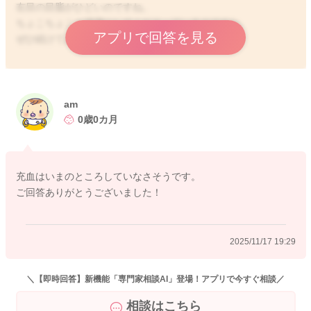
右目の目脂がひどいのですね。
ちょこちょこと清潔にしてくださっているのですね。
アプリで回答を見る
ぜひ続けてみてください。
そして充血をしていることはありますか？
もしも充血していることもありましたら、受診をしていただく
と良いと思います。
am
産院にもまず状況をお伝えいただき、ご相談なさってみてくだ
0歳0カ月
さいね。
書かれているように先天性鼻涙管閉塞の疑いはあるかもしれま
充血はいまのところしていなさそうです。
せん。
ご回答ありがとうございました！
目頭と小鼻を繋ぐあたりを優しくマッサージをするように軽く
押してあげてみるのもいいと思います。
2025/11/17 19:29
よかったら参考になさってください。
どうぞよろしくお願いします。
＼【即時回答】新機能「専門家相談AI」登場！アプリで今すぐ相談／
相談はこちら