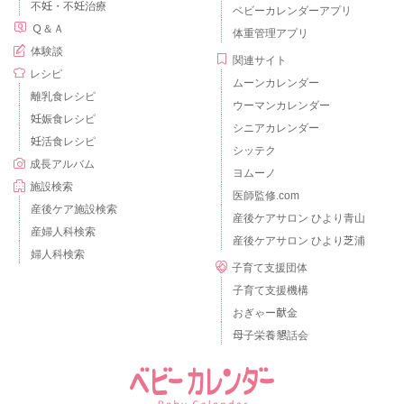
不妊・不妊治療
ベビーカレンダーアプリ
Ｑ＆Ａ
体重管理アプリ
体験談
関連サイト
レシピ
ムーンカレンダー
離乳食レシピ
ウーマンカレンダー
妊娠食レシピ
シニアカレンダー
妊活食レシピ
シッテク
成長アルバム
ヨムーノ
施設検索
医師監修.com
産後ケア施設検索
産後ケアサロン ひより青山
産婦人科検索
産後ケアサロン ひより芝浦
婦人科検索
子育て支援団体
子育て支援機構
おぎゃー献金
母子栄養懇話会