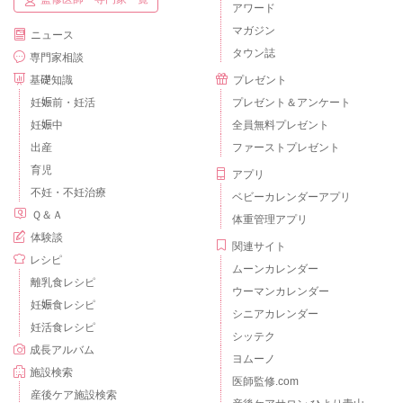
アワード
マガジン
ニュース
タウン誌
専門家相談
基礎知識
プレゼント
妊娠前・妊活
プレゼント＆アンケート
妊娠中
全員無料プレゼント
出産
ファーストプレゼント
育児
アプリ
不妊・不妊治療
ベビーカレンダーアプリ
Ｑ＆Ａ
体重管理アプリ
体験談
関連サイト
レシピ
ムーンカレンダー
離乳食レシピ
ウーマンカレンダー
妊娠食レシピ
シニアカレンダー
妊活食レシピ
シッテク
成長アルバム
ヨムーノ
施設検索
医師監修.com
産後ケア施設検索