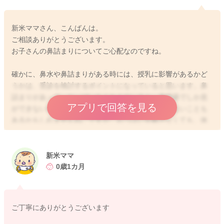
新米ママさん、こんばんは。
ご相談ありがとうございます。
お子さんの鼻詰まりについてご心配なのですね。
確かに、鼻水や鼻詰まりがある時には、授乳に影響があるかど
うかは、受診を検討するポイントになっていると思います。鼻
詰まりがあって、おっぱいをくわえていると、鼻呼吸でしか息
アプリで回答を見る
ができないので、なかなか継続しておっぱいを飲めないことも
あるかもしれませんね。ですが、おっぱいを離さなくても、休
み休みであれば飲めるということであれば、あまりご心配ない
ように思いますよ。授乳によってお口が塞がれて、呼吸が妨げ
られているほど、鼻詰まりがある際には、やってくださってい
新米ママ
るように、鼻吸いで鼻水を取ってあげたり、お部屋の加湿をな
0歳1カ月
さったり、蒸しタオルなどを鼻に当てたりして、鼻詰まりを取
ってあげてくださいね。もし、なかなかうまく取れず、お子さ
んがしっかりとおっぱいを飲めないようであれば、小児科か耳
ご丁寧にありがとうございます
鼻科でご相談なさった方が安心かと思います。