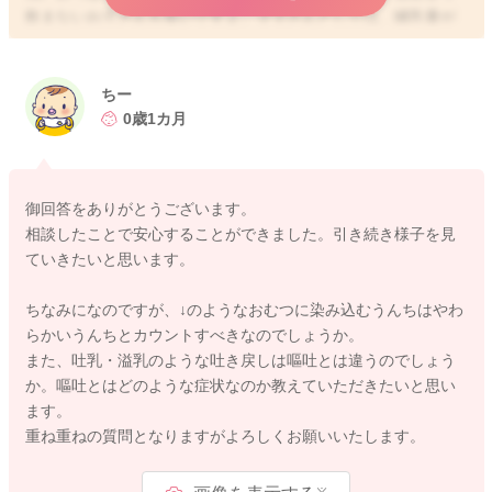
飲まないお子さんも多いですよ。ママさんとしては、哺乳量が
足りているのか、ご心配になるかも知れませんが、お子さんの
おしっこが1日6回以上出ているのでしたら、お子さんなりの哺
乳量はそれほど不足しているということはないと思いますよ。
ちー
体重増加は健診や予防接種の際に診てもらい、体重増加も問題
0歳1カ月
なければ、おおよそおっぱいからお子さんの必要な哺乳量は確
保できていることになりますので、お子さんの欲求に合わせて
授乳していただいて問題ないと思います。おしっこが出ている
御回答をありがとうございます。
のであれば、おっぱいメインで授乳なさっていただき、ミルク
相談したことで安心することができました。引き続き様子を見
は欲しがる時だけ補足なさるようにしてもいいと思いますよ。
ていきたいと思います。
また、健診時などに体重増加などを診てもらってくださいね。
また、うんちが緩いということですが、乳児は腸管が未熟で、
ちなみになのですが、↓のようなおむつに染み込むうんちはやわ
腸内細菌が不安定ですので、便秘になったり下痢になったり、
らかいうんちとカウントすべきなのでしょうか。
ウンチの回数も性状も安定しないことが多いですよ。徐々に腸
また、吐乳・溢乳のような吐き戻しは嘔吐とは違うのでしょう
の力がついて、排便のペースや性状が整ってきます。
か。嘔吐とはどのような症状なのか教えていただきたいと思い
ママさんとしては、お子さんのウンチが緩いのではないかとご
ます。
心配になるかと思うのですが、病気かどうかの判断は、ウンチ
重ね重ねの質問となりますがよろしくお願いいたします。
の性状の変化以外に、哺乳意欲はあるか、元気はあるか、おし
っこはしっかり出ているか、その他に気になる症状や変化はな