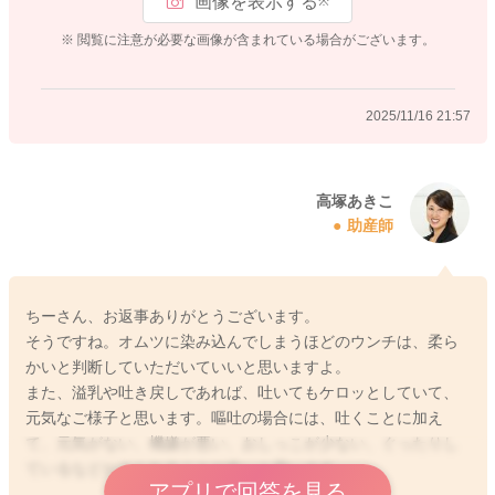
画像を表示する
※
いかなどを見ていただくといいと思いますよ。お話を伺う限り
ですと、発熱もなく、おっぱいも普段通りに飲めているという
※ 閲覧に注意が必要な画像が含まれている場合がございます。
ことであれば、一時的な腸内細菌の変化と思いますので、しば
らくご様子を見ていただいて問題ないように思いますよ。も
し、緩いウンチが今よりも頻回に見られる、嘔吐がある、発熱
2025/11/16 21:57
がある、機嫌が悪い、元気がない、お尻がかぶれる、血便があ
る、おっぱいやミルクの飲みが悪い、おしっこが少ないなどあ
れば、早めに受診なさってくださいね。
高塚あきこ
助産師
2025/11/16 18:00
ちーさん、お返事ありがとうございます。
そうですね。オムツに染み込んでしまうほどのウンチは、柔ら
かいと判断していただいていいと思いますよ。
また、溢乳や吐き戻しであれば、吐いてもケロッとしていて、
元気なご様子と思います。嘔吐の場合には、吐くことに加え
て、元気がない、機嫌が悪い、おしっこが少ない、ぐったりし
ているなどがみられることが多いと思います。
アプリで回答を見る