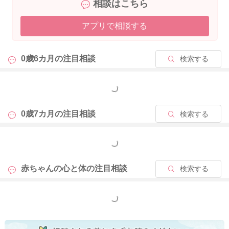
相談はこちら
いです。特に寝返りやうつ伏せを活発にするお子さんは、あま
り飲まないことも多いです。
アプリで相談する
元気があって、ずっと泣いて機嫌が悪い、体重が減ってくるな
どなければ、飲める時に本人に合わせて飲んでもらうようにし
て見守っていただけると良いかとお思います。
0歳6カ月の
注目相談
検索する
③おしっこは、月齢と共に膀胱内で濃縮できるようになって、
量が減ってくる場合があります。1日6〜8回出ていれば問題ない
もっと見る
です。回数がこれ以下で、日中のおしっこの色が濃い黄色で毎
回少ない、皮膚の張りがなく乾燥しているなどあれば受診され
0歳7カ月の
注目相談
検索する
ても良いかもしれません。
もっと見る
また、大変恐縮ですが、ベビーカレンダー事務局から、以下の
ような連絡を受けておりますので、お手間をおかけして申し訳
赤ちゃんの心と体の
注目相談
検索する
ありませんが、下記をお読みいただき、ご理解いただけますと
幸いです。
もっと見る
【1つの投稿に質問はひとつでお願いいたします】
こんにちは、ベビーカレンダー事務局です。 いつもベビーカレ
ンダーの専門家相談コーナーをご利用くださいましてありがと