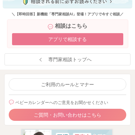
うございます。
＼【即時回答】新機能「専門家相談AI」登場！アプリで今すぐ相談／
大変恐縮ではございますが、こちらのコーナーでは「専門家相
相談はこちら
談ご利用ガイド」に記載しておりますとおり、 「1つの投稿に
質問はひとつ」でお願いをしております。
アプリで相談する
ご利用いただく際に2つ以上の質問がある場合、ひとつずつご投
稿くださいますようお願い致します。 今回のご投稿につきまし
専門家相談トップへ
ても、お手数をおかけしますが、再度ひとつずつご投稿いただ
けますでしょうか。
ひとつずつ投稿していただくことによって、 同じようなお悩み
ご利用のルールとマナー
をお持ちの方が相談を簡単に検索できることにより、 お悩みの
解決につながる可能性がございます。
ベビーカレンダーへのご意見をお聞かせください
ご理解いただけますと幸いです。
ご質問・お問い合わせはこちら
▼専門家相談ご利用ガイド
https://senmonka.baby-calendar.jp/about