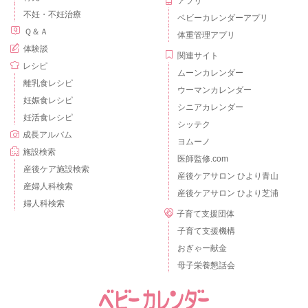
アプリ
不妊・不妊治療
ベビーカレンダーアプリ
Ｑ＆Ａ
体重管理アプリ
体験談
関連サイト
レシピ
ムーンカレンダー
離乳食レシピ
ウーマンカレンダー
妊娠食レシピ
シニアカレンダー
妊活食レシピ
シッテク
成長アルバム
ヨムーノ
施設検索
医師監修.com
産後ケア施設検索
産後ケアサロン ひより青山
産婦人科検索
産後ケアサロン ひより芝浦
婦人科検索
子育て支援団体
子育て支援機構
おぎゃー献金
母子栄養懇話会