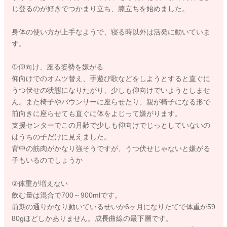
じ登るのが好きでつかまり立ち、膝立ちを始めました。
身体の使い方が上手なようで、寝る時以外は活発に動いていま
す。
①仰向け、座る姿勢を嫌がる
仰向けでのオムツ替え、手遊び歌などをしようとすると直ぐに
うつ伏せの状態になりたがり、少しも仰向けでいようとしませ
ん。また椅子やバウンサーに座らせたり、親が椅子になる形で
前向きに座らせても直ぐに体をよじって嫌がります。
支援センターでこの月齢で少しも仰向けでじっとしていないの
はうちの子だけに見えました。
背中の筋肉がかなり強そうですが、うつ伏せじゃないと嫌がる
子もいるのでしょうか
②体重が増えない
飲む量は混合で700～900mlです。
前期の通りかなり動いているせいか6ヶ月になりたてで体重が59
80gほどしかありません。成長曲線の最下層です。