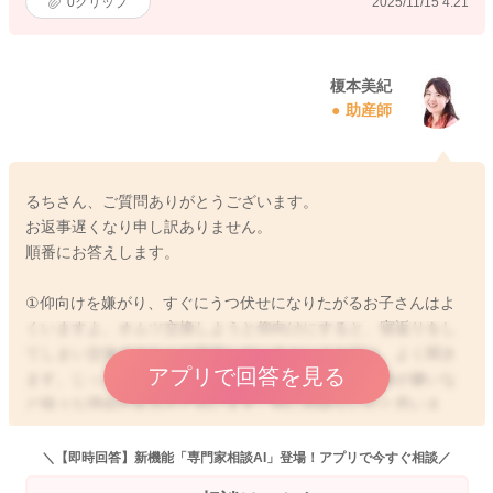
0
クリップ
2025/11/15 4:21
榎本美紀
助産師
るちさん、ご質問ありがとうございます。
お返事遅くなり申し訳ありません。
順番にお答えします。
①仰向けを嫌がり、すぐにうつ伏せになりたがるお子さんはよ
くいますよ。オムツ交換しようと仰向けにすると、寝返りをし
てしまい交換できなくて苦労しているというお話は、よく聞き
アプリで回答を見る
ます。じっとしているのが嫌、動きたい、オムツ交換が嫌いな
ど様々な理由があるかと思います。特に問題ないかと思いま
す。
＼【即時回答】新機能「専門家相談AI」登場！アプリで今すぐ相談／
②この時期は、体重増加は緩慢になるか横ばいになることが多