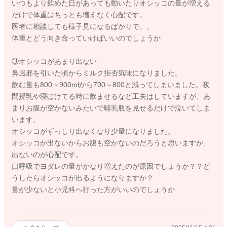
いつもより飲めた日があっても動いたりオシッコの量が増える
だけで体重はちっとも増えなく心配です。
医者に相談しても様子見になるばかりで、、
体重とどう向き合っていけばいいのでしょうか
③オシッコがあまり出ない
鼻風邪を引いた頃からミルク拒否気味になりました。
飲む量も800～900mlから700～800と減ってしまいました。夜
間授乳や寝ぼけてる時に飲ませるなど工夫はしていますが、あ
まりお腹が空かないみたいで哺乳瓶を見せるだけで泣いてしま
います。
オシッコがずっしり出なくなり少量になりました。
オシッコが出ないからお腹も空かないのだろうと思いますが、
出ないのが心配です。
口呼吸でヨダレの量がかなり増えたのが原因でしょうか？？ど
うしたらオシッコが出るようになりますか？
量が少ないと小児科へ行った方がいいのでしょうか