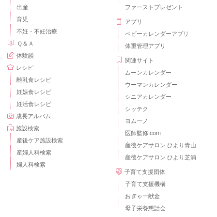
出産
ファーストプレゼント
育児
アプリ
不妊・不妊治療
ベビーカレンダーアプリ
Ｑ＆Ａ
体重管理アプリ
体験談
関連サイト
レシピ
ムーンカレンダー
離乳食レシピ
ウーマンカレンダー
妊娠食レシピ
シニアカレンダー
妊活食レシピ
シッテク
成長アルバム
ヨムーノ
施設検索
医師監修.com
産後ケア施設検索
産後ケアサロン ひより青山
産婦人科検索
産後ケアサロン ひより芝浦
婦人科検索
子育て支援団体
子育て支援機構
おぎゃー献金
母子栄養懇話会