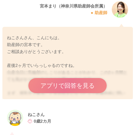
宮本まり（神奈川県助産師会所属）
助産師
ねこさんさん、こんにちは。
助産師の宮本です。
ご相談ありがとうございます。
産後2ヶ月でいらっしゃるのですね。
出産当日に乳輪部のしこりがあることがわかり、この2ヶ月間と
ても気がかりだったこととお察しいたします。
アプリで回答を見る
まず、授乳中であることをお伝えになった上で乳腺外科に問い
合わせをなさるとよろしいかと思います。
一般的な乳がん検査、乳がん健診というのは、（乳がんにかか
わらず健診というものは、ですが）健康な方、何も気になる症
ねこさん
状がない方が受けるものとらえていただくとよいかもしれませ
0歳2カ月
ん。
今回の場合、しこりが実際にあり、大きくなっている感じがあ