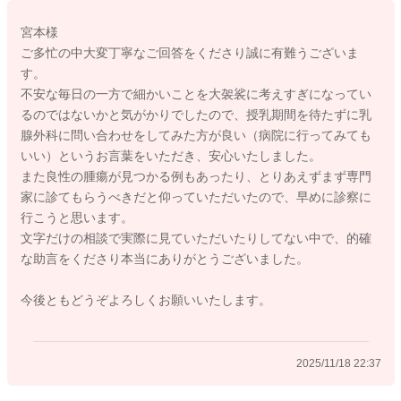
ることや、しこりが逃げるような様子、実際に授乳前後ではし
宮本様
こりの縮小がみられないことからも、専門医の診察をお受けに
ご多忙の中大変丁寧なご回答をくださり誠に有難うございま
なったほうがよいかと思いました。
す。
不安な毎日の一方で細かいことを大袈裟に考えすぎになってい
ご心配なさっている乳がんでなくとも、たとえば良性の腫瘤が
るのではないかと気がかりでしたので、授乳期間を待たずに乳
授乳をきっかけに発見される方はお見受けいたします。
腺外科に問い合わせをしてみた方が良い（病院に行ってみても
今回の場合がどのケースにあてはまるかどうかということ、ま
いい）というお言葉をいただき、安心いたしました。
たこれ以上詳しいことは助産師の範疇からこちらのサイトでは
また良性の腫瘍が見つかる例もあったり、とりあえずまず専門
お伝えすることが難しく、断言できず申し分けありません。
家に診てもらうべきだと仰っていただいたので、早めに診察に
行こうと思います。
授乳の終了は待たずにまずはお近くの乳腺外科をお探しにな
文字だけの相談で実際に見ていただいたりしてない中で、的確
り、お電話なさってみてくださいね。実際に診てもらったほう
な助言をくださり本当にありがとうございました。
が安心かと思います。
今後ともどうぞよろしくお願いいたします。
よかったら参考になさってみてくださいね。
よろしくお願いいたします。
2025/11/18 22:37