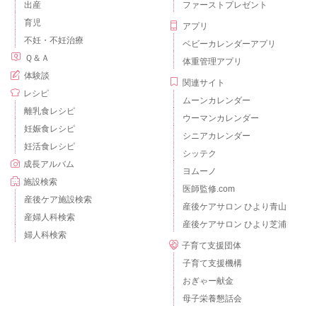
出産
ファーストプレゼント
育児
アプリ
不妊・不妊治療
ベビーカレンダーアプリ
Ｑ＆Ａ
体重管理アプリ
体験談
関連サイト
レシピ
ムーンカレンダー
離乳食レシピ
ウーマンカレンダー
妊娠食レシピ
シニアカレンダー
妊活食レシピ
シッテク
成長アルバム
ヨムーノ
施設検索
医師監修.com
産後ケア施設検索
産後ケアサロン ひより青山
産婦人科検索
産後ケアサロン ひより芝浦
婦人科検索
子育て支援団体
子育て支援機構
おぎゃー献金
母子栄養懇話会