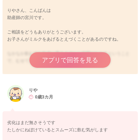
りやさん、こんばんは
助産師の宮川です。
ご相談をどうもありがとうございます。
お子さんがミルクをあげるとえづくことがあるのですね。
なかなか飲むのも軌道に乗るまでにも時間がかかるということ
アプリで回答を見る
で、むせてしまうこともあるのですね。
2ヶ月からSサイズをお使いということで、劣化してきているこ
ともちなみになさそうでしょうか？
りや
また遊びのみをするようになってきていることもあり、飲み方
0歳3カ月
に変化が出ていることはないかなと思いました。
寝ぼけているタイミングにあげてみるとすんなりと飲んでくれ
劣化はまだ無さそうです
るこということもないでしょうか？
たしかにねぼけているとスムーズに飲む気がします
よかったらお試しいただき、反応を見てみていただけたらと思
います。