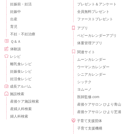
妊娠前・妊活
プレゼント＆アンケート
妊娠中
全員無料プレゼント
出産
ファーストプレゼント
育児
アプリ
不妊・不妊治療
ベビーカレンダーアプリ
Ｑ＆Ａ
体重管理アプリ
体験談
関連サイト
レシピ
ムーンカレンダー
離乳食レシピ
ウーマンカレンダー
妊娠食レシピ
シニアカレンダー
妊活食レシピ
シッテク
成長アルバム
ヨムーノ
施設検索
医師監修.com
産後ケア施設検索
産後ケアサロン ひより青山
産婦人科検索
産後ケアサロン ひより芝浦
婦人科検索
子育て支援団体
子育て支援機構