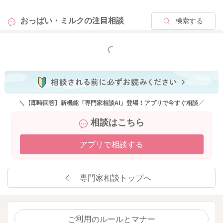
してから飲ませてあげるようになさってみてください。
おっぱい・ミルクの
注目相談
検索する
繰り返していかれることで、より皮膚の伸展が良くなって、乳
首の伸びが良くなります。より深く吸い付きやすくもなってい
きますよ。
もっと見る
そしてお子さんが咥えてくれている時に、重力の力も借りて乳
首がお口にどんどん入ってくるような状況になれるのもいいか
もしれません。
＼【即時回答】新機能「専門家相談AI」登場！アプリで今すぐ相談／
相談はこちら
よかったら参考になさってみてください。
アプリで相談する
お近くの母乳外来でもみてもらってみるといいと思います。
どうぞよろしくお願いします。
専門家相談トップへ
2025/11/13 9:26
ご利用のルールとマナー