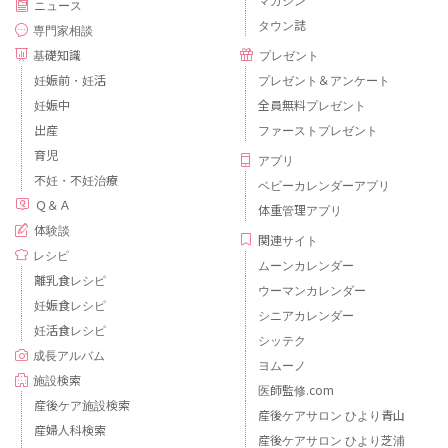
マガジン
ニュース
タウン誌
専門家相談
基礎知識
プレゼント
妊娠前・妊活
プレゼント＆アンケート
妊娠中
全員無料プレゼント
出産
ファーストプレゼント
育児
アプリ
不妊・不妊治療
ベビーカレンダーアプリ
Ｑ＆Ａ
体重管理アプリ
体験談
関連サイト
レシピ
ムーンカレンダー
離乳食レシピ
ウーマンカレンダー
妊娠食レシピ
シニアカレンダー
妊活食レシピ
シッテク
成長アルバム
ヨムーノ
施設検索
医師監修.com
産後ケア施設検索
産後ケアサロン ひより青山
産婦人科検索
産後ケアサロン ひより芝浦