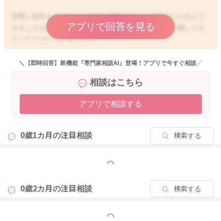
実際に授乳をされている様子を拝見できると具体的にお伝えで
アプリで回答を見る
きることがあるかと思うのですが、次のポイントを意識してみ
ていただけたらと思います。
横抱きでも縦抱きでもどの姿勢でも基本的には、お子さんとお
腹同士をくっつけていただき、お子さんの耳と肩と腰のライン
＼【即時回答】新機能「専門家相談AI」登場！アプリで今すぐ相談／
にねじれがないように気をつけていただけるといいですよ。
相談はこちら
そしておっぱいの高さとお子さんのお口の高さが合うように調
整をしてみてくださいね。
アプリで相談する
そのためにお母さんが前屈みにならないように、クッションや
巻いたバスタオルを手の下に入れ込んでいただき、高さを調整
されてみるといいですよ。
0歳1カ月の
注目相談
検索する
またお子さんのほっぺとおっぱいがくっつくぐらいに密着をし
ていただけると、その分深く吸い付けるようになります。
もっと見る
授乳姿勢を変えてみることで、気分も変わってくれることもあ
りますよ。そうすると咥えてくれるようになることもあるかも
0歳2カ月の
注目相談
検索する
しれません。
もっと見る
また吸ってもらう前には、必ず乳輪にしわができる程度にほぐ