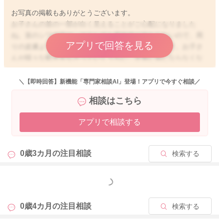
お写真の掲載もありがとうございます。
お子さんの首の一部が白く見えることがご心配になりました
ね。首のシワの中は、どうしても紫外線が当たらないので、周
アプリで回答を見る
りの皮膚よりも白っぽく見えることもあると思います。お子さ
んが様々な動きをなさっていくうちに、次第に気にならなくな
ってくることもあると思います。
また、白斑という皮膚の症状の場合もあります。白斑は、部分
＼【即時回答】新機能「専門家相談AI」登場！アプリで今すぐ相談／
的に皮膚の色が抜けるように白っぽくなる症状があります。先
相談はこちら
天性のものと後天性のものがあり、また、そのタイプも、進行
性で数が次第に増えていくものと、そのままの状態が続くタイ
アプリで相談する
プがあります。原因はまだよく分かっていないようですが、白
斑のタイプによって、治療法も異なるようです。 いずれにして
も、緊急性はないように思いますが、ご心配であれば予防接種
0歳3カ月の
注目相談
検索する
や健診の際に、小児科でご相談いただくか、皮膚科でご相談い
ただくといいかもしれませんね。
もっと見る
0歳4カ月の
注目相談
検索する
2025/11/13 13:23