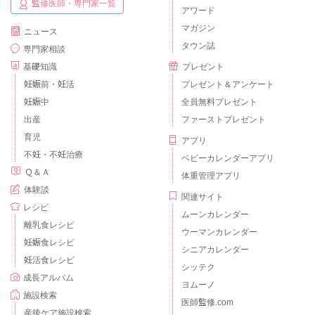
監修医師・専門家一覧
アワード
マガジン
ニュース
タウン誌
専門家相談
基礎知識
プレゼント
妊娠前・妊活
プレゼント＆アンケート
妊娠中
全員無料プレゼント
出産
ファーストプレゼント
育児
アプリ
不妊・不妊治療
ベビーカレンダーアプリ
Ｑ＆Ａ
体重管理アプリ
体験談
関連サイト
レシピ
ムーンカレンダー
離乳食レシピ
ウーマンカレンダー
妊娠食レシピ
シニアカレンダー
妊活食レシピ
シッテク
成長アルバム
ヨムーノ
施設検索
医師監修.com
産後ケア施設検索