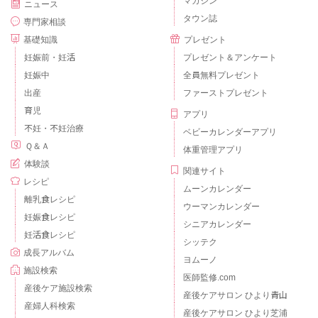
マガジン
ニュース
タウン誌
専門家相談
基礎知識
プレゼント
妊娠前・妊活
プレゼント＆アンケート
妊娠中
全員無料プレゼント
出産
ファーストプレゼント
育児
アプリ
不妊・不妊治療
ベビーカレンダーアプリ
Ｑ＆Ａ
体重管理アプリ
体験談
関連サイト
レシピ
ムーンカレンダー
離乳食レシピ
ウーマンカレンダー
妊娠食レシピ
シニアカレンダー
妊活食レシピ
シッテク
成長アルバム
ヨムーノ
施設検索
医師監修.com
産後ケア施設検索
産後ケアサロン ひより青山
産婦人科検索
産後ケアサロン ひより芝浦