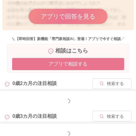
その後のお子さんのご様子はいかがでしょうか？
お話を伺う限りですと、下はお布団だったということですし、
アプリで回答を見る
お子さんがびっくりして泣いたりしているわけでなければ、頭
から落ちてしまったとしても、それほどの高さではなく、あま
り衝撃もないように思いますよ。お子さんは、びっくりした
り、痛かったりすれば、必ず泣くと思いますが、そのようなご
＼【即時回答】新機能「専門家相談AI」登場！アプリで今すぐ相談／
様子もなかったのであれば、あまりご心配なさらなくても大丈
相談はこちら
夫だと思いますよ。お子さんのご様子が普段とお変わりなく過
ごせているのでしたら、問題ないと思いますので、ご安心くだ
アプリで相談する
さいね。
0歳2カ月の
注目相談
検索する
2025/11/12 8:13
もっと見る
0歳3カ月の
注目相談
検索する
もっと見る