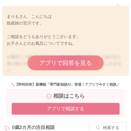
まりもさん、こんにちは
助産師の宮川です。
ご相談をどうもありがとうございます。
お子さんとのお風呂についてですね。
お風呂に一緒に入る時には、扉を少し開け気味にしてあげると
アプリで回答を見る
音が抜けるので聞こえ方が変わり、反応も変わるかもしれませ
ん。
水圧を少し弱めにされると良いですよ。
＼【即時回答】新機能「専門家相談AI」登場！アプリで今すぐ相談／
生まれてひと月の頃よりもわかる事が増えている分、逆に怖く
相談はこちら
感じるようになっていることもあると思います。
アプリで相談する
まりもさんが洗っている間は、脱衣所のところでクーハンやバ
ウンサーに乗ってもらったりして待っていてもらうのも良いか
もしれません。
0歳2カ月の
注目相談
検索する
扉を開け気味にしていてもらうと良いですよ。