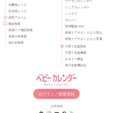
ウーマンカレンダー
妊娠食レシピ
シニアカレンダー
妊活食レシピ
シッテク
成長アルバム
ヨムーノ
施設検索
医師監修.com
産後ケア施設検索
産後ケアサロン ひより青山
産婦人科検索
産後ケアサロン ひより芝浦
婦人科検索
子育て支援団体
子育て支援機構
おぎゃー献金
母子栄養懇話会
ログイン／新規登録
公式SNS