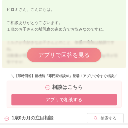
ヒロミさん、こんにちは。
ご相談ありがとうございます。
１歳のお子さんの離乳食の進め方でお悩みなのですね。
ミルクが大好きなお子さんとのこと、体重の増加は順調です
ね。
アプリで回答を見る
活動量が増えてくる時期ではありますので、100~200g/月が目
安ですが、
体重が横ばいは問題ありません。
ただ、ミルク量を調整して、体重の減少はおススメはしませ
＼【即時回答】新機能「専門家相談AI」登場！アプリで今すぐ相談／
ん。
相談はこちら
食事の前に空腹を感じられるようにミルク量の調整をしていた
アプリで相談する
だくのは〇ですが、食事量が少ない場合は、次の食事まで持つ
くらいのミルク摂取はしていただくのがよいです。
よろしくお願いします。
1歳0カ月の
注目相談
検索する