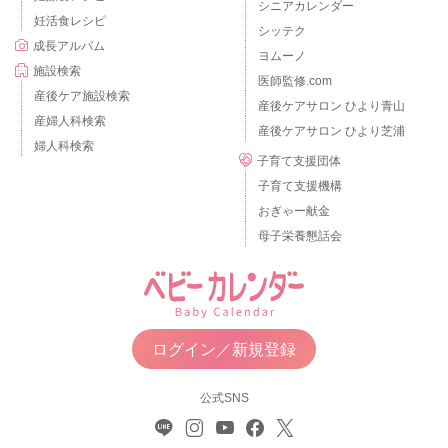
シニアカレンダー
妊活食レシピ
シッテク
成長アルバム
ヨムーノ
施設検索
医師監修.com
産後ケア施設検索
産後ケアサロン ひより青山
産婦人科検索
産後ケアサロン ひより芝浦
婦人科検索
子育て支援団体
子育て支援機構
おぎゃー献金
母子栄養懇話会
ログイン／新規登録
公式SNS