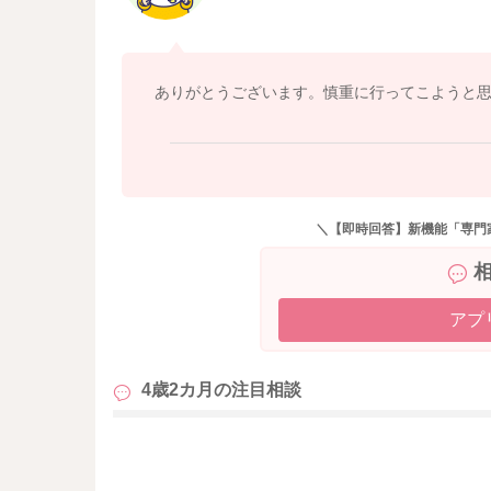
ありがとうございます。慎重に行ってこようと
＼【即時回答】新機能「専門
アプ
4歳2カ月の
注目相談
も