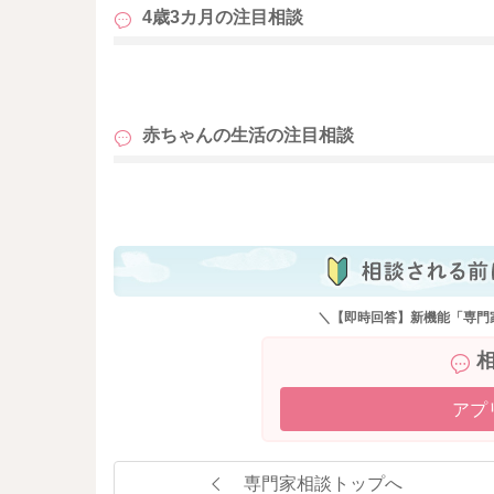
4歳3カ月の
注目相談
も
赤ちゃんの生活の
注目相談
も
＼【即時回答】新機能「専門
アプ
専門家相談トップへ