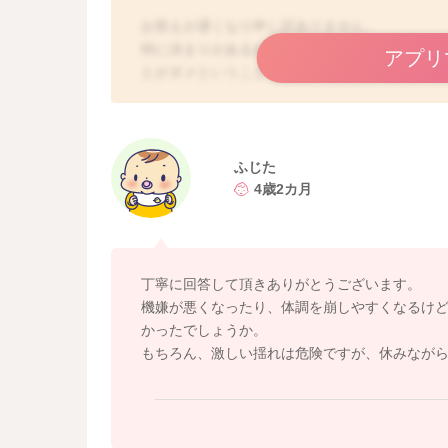
お答えが遅くなり申し訳ありません。
特に決まりがあるわけではありませんので、首
アプリ
とがダメということではないですよ。ですが、
と、体力がないので、長時間の移動で身体に負
動も多く、お子さんも長時間ですと、慣れない
もいらっしゃいます。大人でも慣れない環境や
す。いくらチャイルドシートに座っていたと言
ふじた
で、うまく休めていないこともあります。疲れ
4歳2カ月
体調を崩してしまうお子さんもいらっしゃいま
で、どの月齢であっても、お子さんの様子をよ
動の前後にはよく休ませてあげるなど、注意が
憩を取って定期的に赤ちゃんの様子を確認しま
丁寧に回答して頂きありがとうございます。
どこまめに休憩なさらなくても構いませんが、
機嫌が悪くなったり、体調を崩しやすくなるけ
ように、サービスエリアなどをよく調べておく
かったでしょうか。
しっかり出ていれば、それほど時間をおかなく
もちろん、激しい揺れは危険ですが、休みなが
し吐き戻しなどが気になる場合には、30分くら
れませんね。
よろしければこちらの記事もご参考になさって