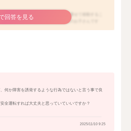
がすわっていない月齢のお子さんを車に乗せて移動するこ
で回答を見る
まだ首がすわっていないくらいの低月齢のお子さんです
担がかかる可能性もゼロではないと思います。特に車は振
チャイルドシートに同じ姿勢でいることを嫌がるお子さん
長時間の移動で疲れますよね。お子さんの場合は尚更で
っても、長時間慣れない状況で、同じ姿勢で固定されるの
てしまったり、負担が大きいと、その後、帰宅されてから
す。お子さんは、まだ言葉を発することができませんの
く見ていただき、無理のない計画を立てたり、長時間の移
必要になります。車で長距離移動をする場合は、何度か休
しょう。お子さんが機嫌良く寝ているのであれば、それほ
お子さんの機嫌が悪くなってしまったタイミングで休める
ど、何か障害を誘発するような行為ではないと言う事で良
といいかもしれませんね。また、授乳なさって、ゲップが
ても移動はなさっていただいていいように思いますが、も
ら安全運転すれば大丈夫と思っていていいですか？
い経ってから移動していただくようになさるといいかもし
くださいね。
https://comodo.life/everyday/article-890.html
2025/11/10 9:25