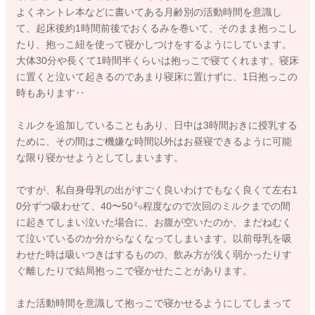
よくネントレ本などに書いてある月齢別の活動時間を意識し
て、起床後約1時間前後でおくるみを巻いて、そのまま抱っこし
たり、抱っこ紐を使って寝かしつけをするようにしています。
大体30分や長くて1時間半くらいは抱っこで寝てくれます。寝床
に置くと泣いて起きるのであまり寝床に置けずに、1日抱っこの
時もあります‥
ミルクを追加していることもあり、日中は3時間おきに授乳する
ために、その間はご機嫌な時間以外はお昼寝できるように可能
な限り寝かせようとしてしまいます。
ですが、私自身母乳の出がすごく良いわけでもなく良くて左右1
0分ずつ吸わせて、40〜50㍉程度なので次回のミルクまでの間
に起きてしまい泣いた場合に、お腹が空いたのか、まだねむく
て泣いているのか分からなくなってしまいます。以前母乳を吸
わせた時は吸いつきはするものの、飲み方が浅く弱かったりす
ぐ離したりで結局抱っこで寝かせたことがあります。
また活動時間を意識して抱っこで寝かせるようにしてしまって