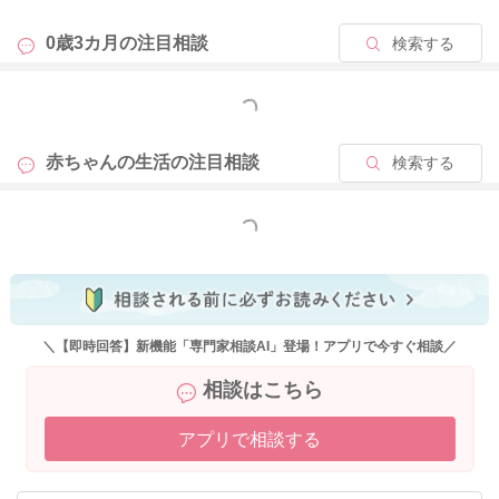
眠りに入るといわれています。眠りに入った時と違う環境にな
っていると起きてしまうことも多いようです。慣れるまでは、3
0歳3カ月の
注目相談
検索する
0分以上抱っこしてから置いていただいたり、添い寝をしてから
一人にするとそのまま眠ってくれる場合もありますよ。また、
もっと見る
眠る時にオルゴールなどの音楽を流してそのまま流し続けるの
も効果があることがあります。眠る時に、ガーゼやタオルなど
赤ちゃんの生活の
注目相談
検索する
肌触りの良いものを触らせたりすると寝てくれるお子さんもい
らっしゃいますよ。また、ベッドに置いたあとも、少し身体の
どこかをママさんとくっつけていると、そのまま寝てくれるこ
もっと見る
ともあります。色々お試しいただいて、お子さんにあったやり
方を探してみてくださいね。お子さんにとって新しい習慣や入
眠儀式のようなものが確立されると、抱っこ以外でも寝てくれ
るようになりますので、よろしければお試しくださいね。ま
た、お子さんは成長に伴って、次第に体力がついてきますの
＼【即時回答】新機能「専門家相談AI」登場！アプリで今すぐ相談／
で、お昼寝の回数や時間が減ってくることはよくあります。も
相談はこちら
し寝かせてみて、あまりスムーズに寝ないようであれば、無理
に泣かせようとなさらなくてもいいですよ。お子さんの場合に
アプリで相談する
は、眠いのを我慢して起きていることはできませんので、本当
に眠ければ寝ます。ですので、寝かしつけをなさってもなかな
か寝付けない時には、少し気分転換をしたり、仕切り直してい