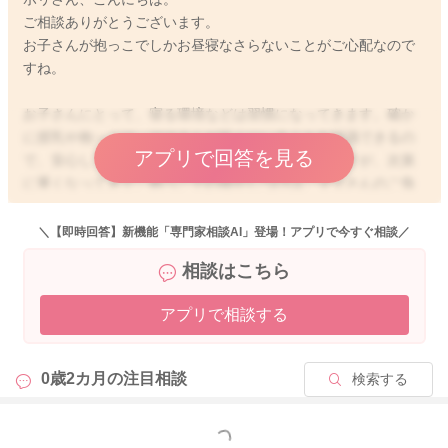
ご相談ありがとうございます。
お子さんが抱っこでしかお昼寝なさらないことがご心配なので
すね。
お子さんにとって、寝る環境などは習慣になってきます。確か
に授乳や抱っこは、ママさんが近くにいることを認識できるの
アプリで回答を見る
で、安心して寝てくれるお子さんは多いですね。ですが、次第
に重くなってきて、抱っこでの寝かしつけは、ママさんのご負
担が大きくなってきますよね。まだ上手く寝付けない時期です
ので、寝るまでの間にグズグズしてしまうのはある程度仕方が
＼【即時回答】新機能「専門家相談AI」登場！アプリで今すぐ相談／
ない場合もあります。お子さんのねんねのペースが出来てきた
相談はこちら
り、どのようにすればうまく眠れるのか、お子さんご自身が習
得できるようになると、次第にスムーズに寝られるようになっ
アプリで相談する
てくると思います。様々な寝かしつけの方法があり、どれが正
解ということはないので、基本的には、ママさんが楽な方法や
お子さんに合った方法を見つけていただくといいかと思いま
0歳2カ月の
注目相談
検索する
す。抱っこだと寝てくれるのに、置いてしまうと起きてしまう
ということはよくありますよね。一般的に、30分程度で一回眠
りが浅くなって、抱っこされたりして安心していると再度深い
もっと見る