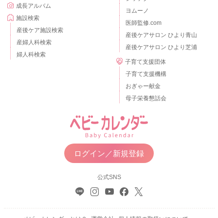
成長アルバム
ヨムーノ
施設検索
医師監修.com
産後ケア施設検索
産後ケアサロン ひより青山
産婦人科検索
産後ケアサロン ひより芝浦
婦人科検索
子育て支援団体
子育て支援機構
おぎゃー献金
母子栄養懇話会
ログイン／新規登録
公式SNS