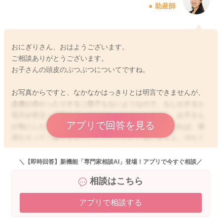
助産師
おにぎりさん、おはようございます。
ご相談ありがとうございます。
お子さんの頭皮のぶつぶつについてですね。
お写真からですと、なかなかはっきりとは明言できませんが、
皮膚が赤かったりするご様子もないようなので、もしかすると
毛穴が目立って見えているだけなのかもしれません。お子さん
アプリで回答を見る
が気にしたり、痛がったり、痒がったりするのでなければ、保
湿なさってご様子を見ていただいていいと思いますよ。少なく
とも緊急性はないように思いますので、もしご心配であれば、
健診や予防接種の際に一度ご相談なさっておくと安心かもしれ
＼【即時回答】新機能「専門家相談AI」登場！アプリで今すぐ相談／
ませんね。
相談はこちら
アプリで相談する
2025/11/9 7:07