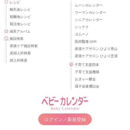
レシピ
ムーンカレンダー
離乳食レシピ
ウーマンカレンダー
妊娠食レシピ
シニアカレンダー
妊活食レシピ
シッテク
成長アルバム
ヨムーノ
施設検索
医師監修.com
産後ケア施設検索
産後ケアサロン ひより青山
産婦人科検索
産後ケアサロン ひより芝浦
婦人科検索
子育て支援団体
子育て支援機構
おぎゃー献金
母子栄養懇話会
ログイン／新規登録