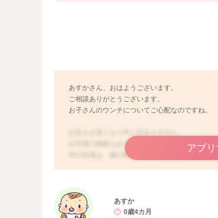
あすかさん、おはようございます。
ご相談ありがとうございます。
お子さんのウンチについてご心配なのですね。
お答えが遅くなり申し訳ありません。
お写真の掲載もありがとうございます。粘液の
アプリ
中の粘液は、腸の粘膜から分泌される粘液かと
粘液が出ています。ぬるっとした鼻汁のような
ますよ。生後3〜4ヶ月ですと、消化機能も未熟で
ですが、多量に出ていたり、粘液の量がどんど
りますので、小児科でご相談いただくと安心か
あすか
おっぱいやミルクの飲みもよく、元気があり、
0歳4カ月