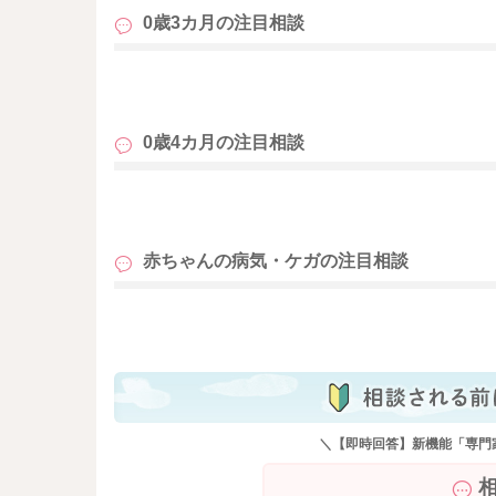
0歳3カ月の
注目相談
も
0歳4カ月の
注目相談
も
赤ちゃんの病気・ケガの
注目相談
も
＼【即時回答】新機能「専門