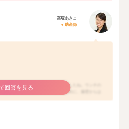
高塚あきこ
助産師
ようなものが出たことがご心配になりましたね。ウンチの
で回答を見る
思います。ウンチを滑らかに押し出すために、腸壁からは
ものと表現されることが多く、ウンチに混じることもあり
すので、腸の消化不良などでみられることがあります。
ん増えてくる場合は、腸が炎症を起こしている可能性もあ
と思いますよ。一時的なもので、お子さんの機嫌が良く、
体重が増えていれば少しご様子を見ていただいてもご心配