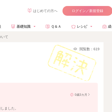
ログイン／新規登録
はじめての方へ
談
基礎知識
Ｑ＆Ａ
レシピ
成
ついて
閲覧数：619
0歳3カ月
種しました。