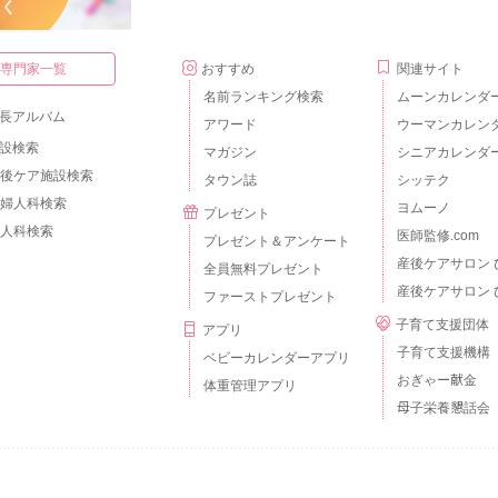
・専門家一覧
おすすめ
関連サイト
名前ランキング検索
ムーンカレンダ
長アルバム
アワード
ウーマンカレン
設検索
マガジン
シニアカレンダ
後ケア施設検索
タウン誌
シッテク
婦人科検索
ヨムーノ
プレゼント
人科検索
医師監修.com
プレゼント＆アンケート
産後ケアサロン 
全員無料プレゼント
産後ケアサロン 
ファーストプレゼント
子育て支援団体
アプリ
子育て支援機構
ベビーカレンダーアプリ
おぎゃー献金
体重管理アプリ
母子栄養懇話会
個人情報の取扱いについて
外部送信について
ご利用のルールとマナー
広告掲載