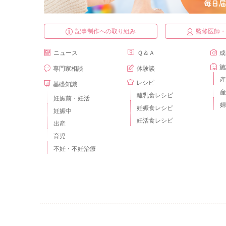
記事制作への取り組み
監修医師
ニュース
Ｑ＆Ａ
成
施
専門家相談
体験談
産
レシピ
基礎知識
産
離乳食レシピ
妊娠前・妊活
婦
妊娠食レシピ
妊娠中
妊活食レシピ
出産
育児
不妊・不妊治療
ベビーカレンダーとは？
運営会社