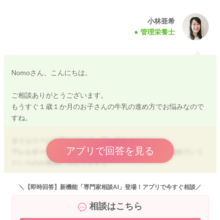
小林亜希
管理栄養士
Nomoさん、こんにちは。
ご相談ありがとうございます。
もうすぐ１歳１か月のお子さんの牛乳の進め方でお悩みなので
すね。
タイムリーにお答えできず、申し訳ありません。
アプリで回答を見る
アレルギーチェックは、お子さんの体調が良い日に進めていく
というのが原則にはなりますよ。
鼻水が続いているとのことですが、一度受診をしていただき、
医師ともご相談していただき、進めていくのが安心かなと思い
＼【即時回答】新機能「専門家相談AI」登場！アプリで今すぐ相談／
ます。
相談はこちら
また、牛乳を試していく場合ですが、