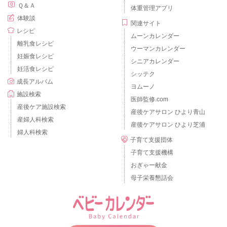
Ｑ＆Ａ
体重管理アプリ
体験談
関連サイト
レシピ
ムーンカレンダー
離乳食レシピ
ウーマンカレンダー
妊娠食レシピ
シニアカレンダー
妊活食レシピ
シッテク
成長アルバム
ヨムーノ
施設検索
医師監修.com
産後ケア施設検索
産後ケアサロン ひより青山
産婦人科検索
産後ケアサロン ひより芝浦
婦人科検索
子育て支援団体
子育て支援機構
おぎゃー献金
母子栄養懇話会