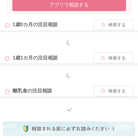
アプリで相談する
今まで食材としての使用はありますか？
食材として使用しているのであれば、３０ｍｌ→５０ｍｌと少
しずつ量を増やしていくことは可能です。
1歳0カ月の
注目相談
検索する
食材としても使用したことがない場合
小さじ１
もっと見る
→小さじ２
→小さじ３と徐々に量を増やしていくのが安心な進め方になり
1歳1カ月の
注目相談
検索する
ます。
ご参考までによろしくお願いします。
もっと見る
離乳食の
注目相談
検索する
2025/11/9 10:14
もっと見る