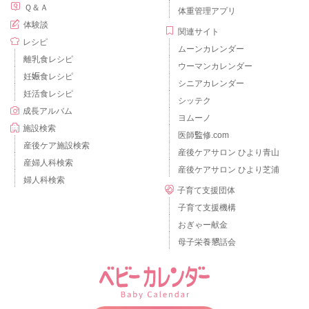
Ｑ＆Ａ
体重管理アプリ
体験談
関連サイト
レシピ
ムーンカレンダー
離乳食レシピ
ウーマンカレンダー
妊娠食レシピ
シニアカレンダー
妊活食レシピ
シッテク
成長アルバム
ヨムーノ
施設検索
医師監修.com
産後ケア施設検索
産後ケアサロン ひより青山
産婦人科検索
産後ケアサロン ひより芝浦
婦人科検索
子育て支援団体
子育て支援機構
おぎゃー献金
母子栄養懇話会