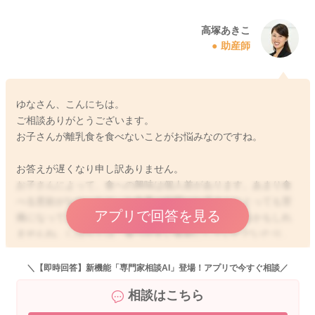
高塚あきこ
助産師
ゆなさん、こんにちは。
ご相談ありがとうございます。
お子さんが離乳食を食べないことがお悩みなのですね。
お答えが遅くなり申し訳ありません。
お子さんによって、食への興味は個人差があります。あまり食
べる意欲がなかったり、お食事の時間がお子さんにとっても苦
アプリで回答を見る
痛になってしまうと、どうしても進まないこともあるかもしれ
ませんね。しばらくは、食べやすい食材にしていただいたり、
好きなものだけを出すなどで、まずはお食事が楽しい、美味し
いと思えるようになさるといいかもしれませんね。今はまだ固
＼【即時回答】新機能「専門家相談AI」登場！アプリで今すぐ相談／
形のものを召し上がるのに慣れていく時期なので、なかなか食
相談はこちら
が進まないようであれば、離乳食の形状を少し戻して頂いても
良いですよ。次第に顎の力もついてきて、お子さんなりのペー