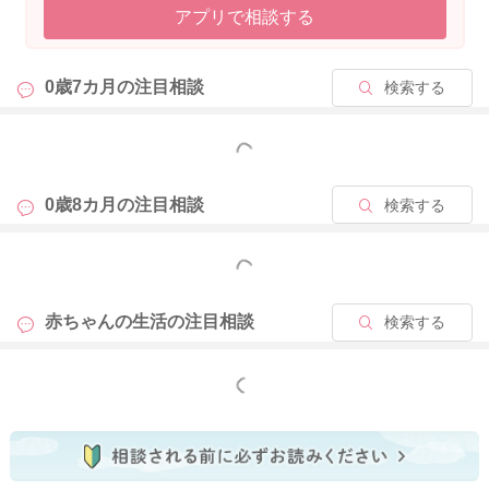
アプリで相談する
スで徐々に硬いものや繊維質のものなども食べられるようにな
ってきますよ。焦らずに進めてみてくださいね。また、なかな
か進まない時には、ベビーフードなどで対応していただいても
0歳7カ月の
注目相談
検索する
良いですよ。目先が変われば食べるようになってくれることも
ありますし、お子さんの好みのもの、食べてくれるものが見つ
かるかもしれませんね。最初は、ママさんが一生懸命作られて
もっと見る
も、捨てる量の方が多かったりして、とてもしんどい時期と思
いますが、お子さんがあまり食べてくれず、ストレスやお疲れ
0歳8カ月の
注目相談
検索する
を感じるようであれば、しばらく離乳食をお休みしていただい
て、1週間程度経ってからまた離乳食を再開してみても良いです
もっと見る
よ。しばらく授乳だけになさって、少し期間を空けるだけで
も、また食べてくれるようになることもあります。あまり深く
赤ちゃんの生活の
注目相談
検索する
お考えにならず、食べなければそれで終わりというように、マ
マさんのストレスがあまり溜まらない方法でなさっていただい
て良いと思いますよ。また、もし体重増加がご心配であれば、
もっと見る
例えば離乳食にもミルクを使ったメニューを取り入れていただ
くなど、少量でも効率よく栄養が摂れるようになさってみても
いいと思いますよ。