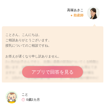
高塚あきこ
助産師
ことさん、こんにちは。
ご相談ありがとうございます。
授乳についてのご相談ですね。
お答えが遅くなり申し訳ありません。
2ヶ月のお子さんですと、次第に昼夜の区別がついてくる時期と
思います。比較的夜まとまって寝てくれるお子さんも増えてき
アプリで回答を見る
ますが、まだ胃の容量も小さいので、夜間の授乳回数が減る
と、1日のトータル哺乳量が減ってしまい、体重増加が緩やかに
なってしまうことがあります。ですので、お子さんがあまり欲
しがらなかったとしても、4〜5時間に1回程度は授乳なさってい
ただく方が安心と思いますよ。もし夜中に何度も起きることが
こと
大変であれば、最低でも1回は起こして飲ませてあげるようにな
0歳2カ月
さってくださいね。