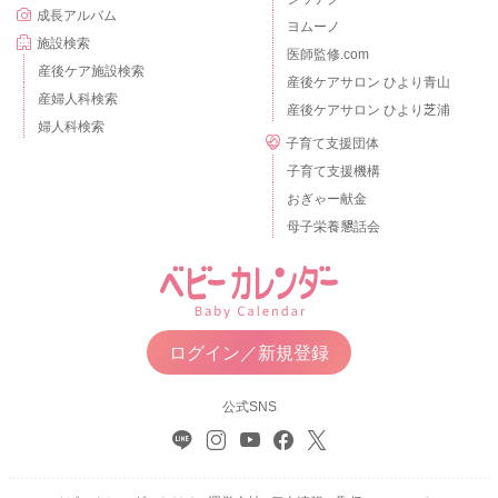
成長アルバム
ヨムーノ
施設検索
医師監修.com
産後ケア施設検索
産後ケアサロン ひより青山
産婦人科検索
産後ケアサロン ひより芝浦
婦人科検索
子育て支援団体
子育て支援機構
おぎゃー献金
母子栄養懇話会
ログイン／新規登録
公式SNS