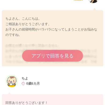
ちよさん、こんにちは。
ご相談ありがとうございます。
お子さんの就寝時間がバラバラになってしまうことがお悩みな
のですね。
お答えが遅くなり申し訳ありません。
お子さんの成長の過渡期には、生活リズムがバラバラになって
アプリで回答を見る
しまったり、就寝時間が遅くなったり、一時的に昼夜逆転のよ
うなリズムになってしまうお子さんもいらっしゃいます。です
が、朝は7〜8時ごろに起きられているということであれば、お
子さんなりの睡眠時間は足りているのではないかと思います。
もし少しグズグズしてしまっていても、決まった時間に一旦起
ちよ
こしていただいて、陽の光を浴びる、お顔を拭く、着替えをす
0歳6カ月
るなどをなさってみてくださいね。すぐにまた朝寝してしまっ
ても構いませんので、朝起きるというリズムは続けていただく
方がいいかと思います。また、夜も20時ごろには暗く静かな環
回答ありがとうございます！
境で寝かしつけをなさってみてくださいね。日中の過ごし方