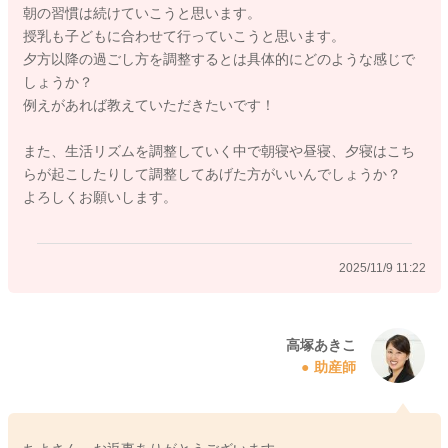
朝の習慣は続けていこうと思います。
は、毎日同じにはならないと思いますが、就寝時間から逆算し
授乳も子どもに合わせて行っていこうと思います。
て、特に夕方以降の過ごし方などを調整していただくといいか
夕方以降の過ごし方を調整するとは具体的にどのような感じで
もしれませんね。また、生後半年頃のお子さんであれば、夜中
しょうか？
はお子さんが起きなければ授乳はなさらなくてもいいですよ。
例えがあれば教えていただきたいです！
お子さんの欲求に合わせていただいていい時期と思います。
また、生活リズムを調整していく中で朝寝や昼寝、夕寝はこち
らが起こしたりして調整してあげた方がいいんでしょうか？
よろしくお願いします。
2025/11/8 17:30
2025/11/9 11:22
高塚あきこ
助産師