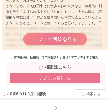
ちよさん、お返事ありがとうございます。
そうですね。例えば日中はお散歩やお出かけなど、積極的に刺
激を与えてあげられるように活動的に過ごし、夕方以降は、積
極的な刺激は避け、静かな落ち着いた環境で過ごしていただく
ようになさると、リズムは整ってくると思いますよ。また、日
中はお子さんの欲求に合わせてお昼寝させていただいていいと
思いますが、15時以降のお昼寝は、夜の睡眠に影響が出ること
アプリで回答を見る
があると言われています。ですので、もし15時以降に寝てしま
う場合には、早めに起こしたり、その後のスケジュールを前倒
しして、お昼寝をせずに早めに就寝できるようにするなど、工
夫していただいてもいいと思いますよ。
＼【即時回答】新機能「専門家相談AI」登場！アプリで今すぐ相談／
相談はこちら
アプリで相談する
2025/11/10 6:11
0歳6カ月の
注目相談
検索する
もっと見る