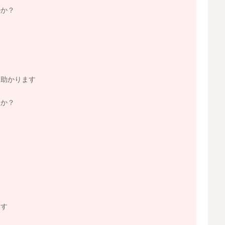
のか？
と助かります
うか？
ます