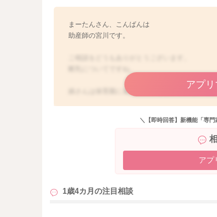
まーたんさん、こんばんは
助産師の宮川です。
ご相談をどうもありがとうございます。
断乳についてですね。
アプリ
娘さんは保育園に通われているという事なので
なっていることもあるかもしれませんね。
しかし夜間に2,3回起こされてしまうのは、とて
＼【即時回答】新機能「専門
生まれてからずっと当たり前に欲しがれば飲め
なので一番の安心材料となっていることはある
室温や服装が原因ということではなさそうにも
アプ
ご飯もよく食べてくているということなので、
ね。
1歳4カ月の
注目相談
癖のようになっていることもあるかもしれませ