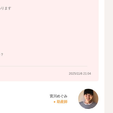
わります
か？
2025/11/6 21:04
宮川めぐみ
助産師