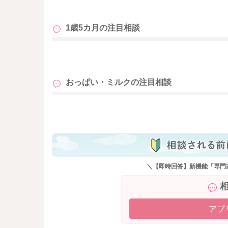
も
終わりにするために、娘さんの心の準備をして
なので最低でも2週間、ひと月近くは毎日繰り返
1歳5カ月の
注目相談
ンをしてください。
そうして最後の日を迎えられたら、おっぱいは
も
そして丸三日、絞る感覚を開けられるようにな
おっぱい・ミルクの
注目相談
よ。
溜まっている分を出してもらってください。
も
終わりにしていくために、まーたんさんのお食
そうするとお胸の張りも落ち着いてきます。
乳製品、甘いもの、脂っこいものは控えるよう
張り、トラブル防止につながりますよ。
＼【即時回答】新機能「専門
おっぱいを終わりにする分、これまでよりも娘
ていただくのもいいと思います。
アプ