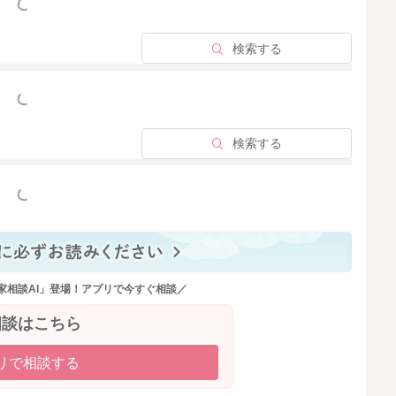
っと見る
もらう必要があると思います。
し、言い聞かせをされて、終わりの日までのカウントダウ
検索する
徐々に絞る間隔を開けていくようにします。
っと見る
ったら、お近くの母乳外来で絞っていただくといいです
検索する
っと見る
事の量を減らしていってください。
にしていただくことでも、おっぱいを終わりにされた後の
家相談AI」登場！アプリで今すぐ相談／
相談はこちら
さんの背中をよく撫でてあげたりと触れ合う機会を増やし
リで相談する