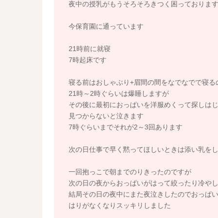
夜中の授乳がもうそろそろきつく困っておりま
今保育園に通っています
21時前に就寝
7時起床です
寝る前はおしゃぶり+眉間の間をなでなでで寝る
21時～2時ぐらいは爆睡しますが
その後に最初におっぱいを洋服めくって探しは
見つからないと泣きます
7時ぐらいまでそれが2～3回あります
次の日仕事で早く黙ってほしいときは添い乳を
一回抱っこで朝までのりきったのですが
次の日の夜からおっぱいがはって絞ったり冷や
結局その日の夜中にまた夜泣きしたのでおっぱ
はりがなくなりスッキリしました