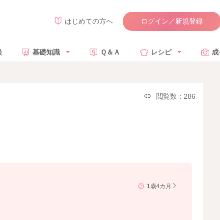
ログイン／新規登録
はじめての方へ
談
基礎知識
Ｑ＆Ａ
レシピ
成
閲覧数：286
1歳4カ月