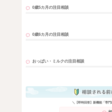
0歳5カ月の
注目相談
も
0歳6カ月の
注目相談
も
おっぱい・ミルクの
注目相談
も
＼【即時回答】新機能「専門