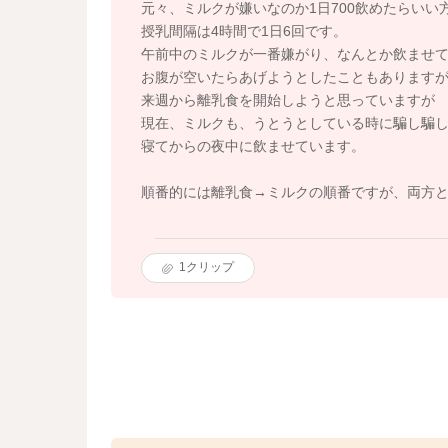
元々、ミルクが嫌いなのか1日700飲めたらいい
授乳間隔は4時間で1日6回です。
午前中のミルクが一番嫌がり、なんとか飲ませて6
お腹が空いたらあげようとしたこともあります
来週から離乳食を開始しようと思っていますが
現在、ミルクも、うとうとしている時に騙し騙し
寝てからの夜中に飲ませています。
順番的には離乳食→ミルクの順番ですが、両方
1
クリップ