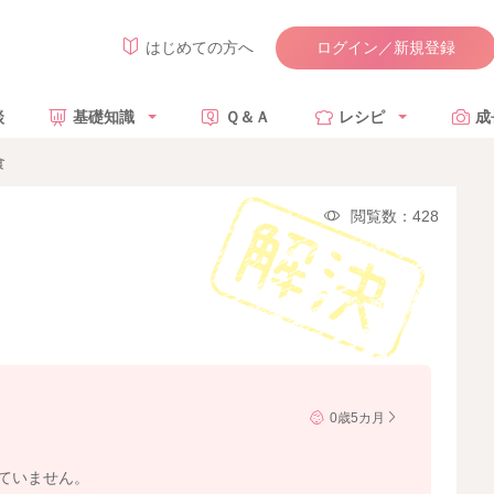
ログイン／新規登録
はじめての方へ
談
基礎知識
Ｑ＆Ａ
レシピ
成
食
閲覧数：428
0歳5カ月
えていません。