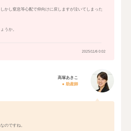
。
、しかし窒息等心配で仰向けに戻しますが泣いてしまった
しょうか。
2025/11/6 0:02
高塚あきこ
助産師
配なのですね。