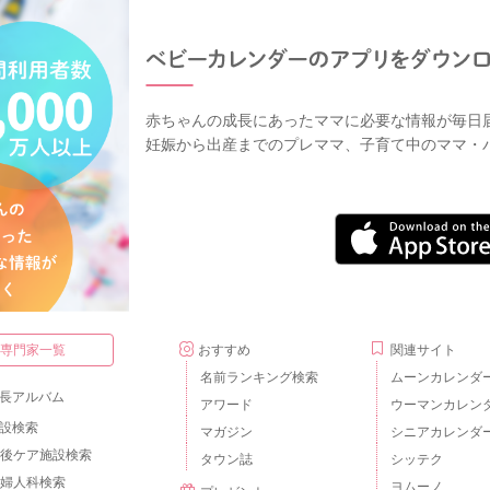
赤ちゃんの成長にあったママに必要な情報が毎日
妊娠から出産までのプレママ、子育て中のママ・
・専門家一覧
おすすめ
関連サイト
名前ランキング検索
ムーンカレンダ
長アルバム
アワード
ウーマンカレン
設検索
マガジン
シニアカレンダ
後ケア施設検索
タウン誌
シッテク
婦人科検索
ヨムーノ