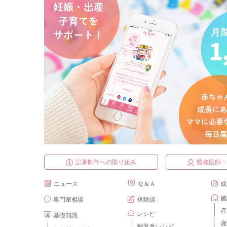
記事制作への取り組み
監修医師
ニュース
Ｑ＆Ａ
成
施
専門家相談
体験談
産
レシピ
基礎知識
産
離乳食レシピ