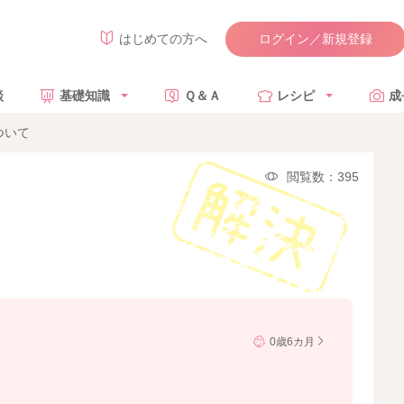
ログイン／新規登録
はじめての方へ
談
基礎知識
Ｑ＆Ａ
レシピ
成
ついて
閲覧数：395
0歳6カ月