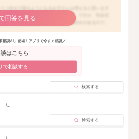
やうつ伏せで寝るようになるお子さんは増えると思います
息のご心配はあまりないように思います。ですが、乳幼児
で回答を見る
すよね。寝る姿勢はお子さんによっても好みがあるので、
つ伏せになってしまうお子さんもいらっしゃいますし、嫌
もいらっしゃいます。特に夜中などは、お子さんの寝る姿
家相談AI」登場！アプリで今すぐ相談／
思いますので、硬いマットを使用し、厚着や掛け物をたく
、なるべく母乳育児を行う、一人部屋で寝かせないなど、
相談はこちら
ければいいかと思いますよ。また、どうしてもご心配な場
などもありますので、レンタルなさったり、購入なさる方
リで相談する
してくることもありますので、今はできる対応で問題ない
検索する
っと見る
2025/11/6 22:02
検索する
っと見る