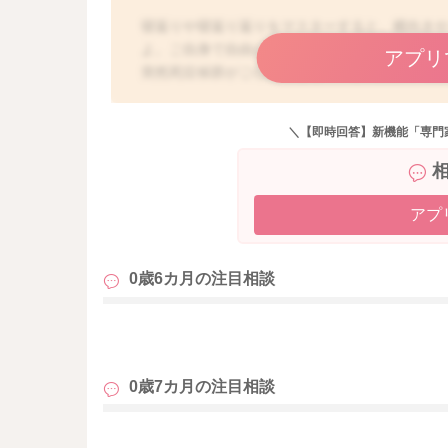
寝返りや寝返り返りをマスターすると、横向き
よ。ご自身で自由に体勢を変えられるので、窒
アプリ
突然死症候群がご心配になるママさんは多いで
どうしても仰向けにしても、すぐに横向きやう
がってうまく寝られなくなってしまうお子さん
＼【即時回答】新機能「専門
勢をその都度変えることが難しい場合もあると
さん使用しない、赤ちゃんの前で喫煙をさける
他のリスク因子を避けていく工夫をしていただ
合には、お子さんの無呼吸を感知するセンサー
アプ
法もあります。成長とともにまた、寝方が変化
かと思いますよ。
0歳6カ月の
注目相談
も
0歳7カ月の
注目相談
も