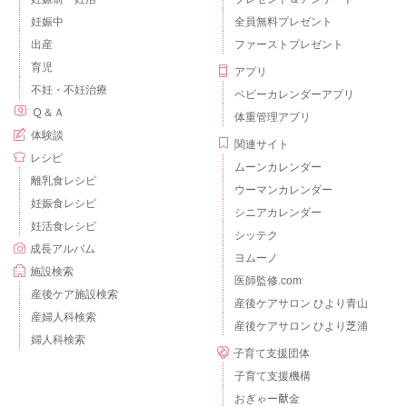
妊娠中
全員無料プレゼント
出産
ファーストプレゼント
育児
アプリ
不妊・不妊治療
ベビーカレンダーアプリ
Ｑ＆Ａ
体重管理アプリ
体験談
関連サイト
レシピ
ムーンカレンダー
離乳食レシピ
ウーマンカレンダー
妊娠食レシピ
シニアカレンダー
妊活食レシピ
シッテク
成長アルバム
ヨムーノ
施設検索
医師監修.com
産後ケア施設検索
産後ケアサロン ひより青山
産婦人科検索
産後ケアサロン ひより芝浦
婦人科検索
子育て支援団体
子育て支援機構
おぎゃー献金