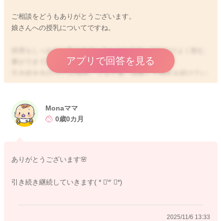
ご相談をどうもありがとうございます。
娘さんへの授乳についてですね。
排泄もしっかりと良く出ているようなので、それだけよく飲む
アプリで回答を見る
事ができているのではないかと思いました。
引き続き今のペース(母乳、ミルク量、回数）で授乳を続けてい
ただけるといいと思いますよ。
どうぞよろしくお願いします。
Monaママ
0歳0カ月
2025/11/5 20:04
ありがとうございます🌸
引き続き継続していきます( * ॑꒳ ॑*)
2025/11/6 13:33