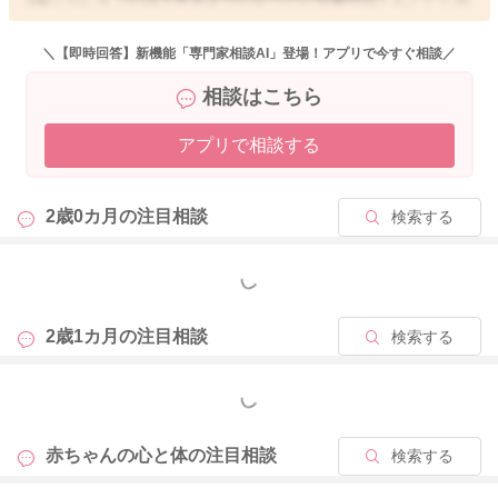
います。
＼【即時回答】新機能「専門家相談AI」登場！アプリで今すぐ相談／
書かれているように恐怖心もあり、なかなか足が床から離れな
相談はこちら
いということもあるかもしれません。
アプリで相談する
たくさん歩いてもらうようにして、脚力、バランス感覚も鍛え
ていけるようにされるといいと思います。
ベビーカーで移動をされることもありましたら、乗せずに色々
2歳0カ月の
注目相談
検索する
なところを歩いてもらう、階段も積極的に登ってもらったりも
されるといいと思います。
もっと見る
どうぞよろしくお願いします。
2歳1カ月の
注目相談
検索する
もっと見る
2025/11/5 19:36
赤ちゃんの心と体の
注目相談
検索する