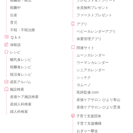
妊娠前・妊活
プレゼント＆アンケート
妊娠中
全員無料プレゼント
出産
ファーストプレゼント
育児
アプリ
不妊・不妊治療
ベビーカレンダーアプリ
Ｑ＆Ａ
体重管理アプリ
体験談
関連サイト
レシピ
ムーンカレンダー
離乳食レシピ
ウーマンカレンダー
妊娠食レシピ
シニアカレンダー
妊活食レシピ
シッテク
成長アルバム
ヨムーノ
施設検索
医師監修.com
産後ケア施設検索
産後ケアサロン ひより青山
産婦人科検索
産後ケアサロン ひより芝浦
婦人科検索
子育て支援団体
子育て支援機構
おぎゃー献金