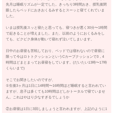
先月は睡眠リズムが一定でした。きっちり3時間おき、授乳後閉
眼したらベッドにおきおくるみするとスーッと寝てくれていま
した。
いまは授乳後スッと寝たと思っても、寝つきが悪く30分〜1時間
で起きることが増えました。また、以前のようにおくるみをし
ても、ビクビク身体が動いて寝れず泣いてしまいます。
日中のお昼寝も苦戦しており、ベッドでは寝れないので昼寝に
限って今はロトトクッションというCカーブクッションで3，4
時間ほどまとまってお昼寝をしています。(だいたい13時〜17時
くらいまで)
そこでお聞きしたいのですが、
①生後3ヶ月は1日に14時間〜16時間ほど睡眠すると言われてい
ますが、息子は多くても10時間ほどしかトータルで寝ていませ
ん。これはやはり少なすぎるでしょうか
②お昼寝は1日に3回しましょうと言われますが、上記のように1