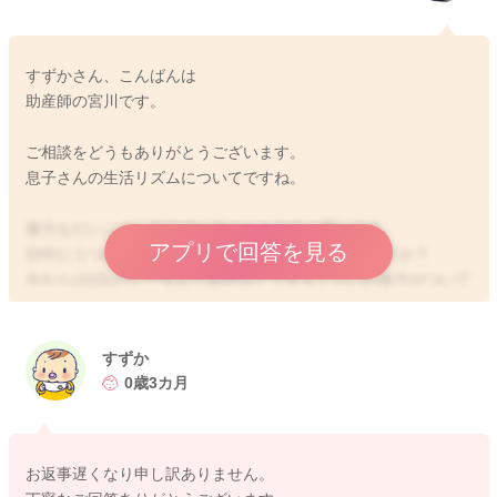
すずかさん、こんばんは
助産師の宮川です。
ご相談をどうもありがとうございます。
息子さんの生活リズムについてですね。
体力もだいぶついてきていることもあると思います。
アプリで回答を見る
日中にうつ伏せ遊びをする時間を増やしておられますか？
今ならば1日のトータルで30分ほどできるぐらいの体力がついて
きていると言われます。
遊びを増やしてみていただくことで、ねんねのパターンも変わ
ってくるかもしれません。
すずか
0歳3カ月
①について
お子さんによっては8~9時間ぐらいのこともあります。
機嫌よく過ごしてくれているようでしたら、様子を見ていただ
お返事遅くなり申し訳ありません。
いていいように思いますよ。