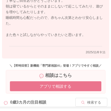
丁寧なご回答ありがとうございます。
朝は寝ているからとそのままにしないで起こしてみたり、遊び
②について
を増やしてみたりします。
ねんねのパターンはそれぞれになります。
睡眠時間も心配だったので、赤ちゃん次第とわかり安心しまし
なのでこまめでなく、まとまってがっつりと寝るという事があ
た。
ってもいいですよ。
遊びを増やして、遊びつかれるようになるともう少し寝てくれ
また色々と試しながらやっていきたいと思います。
ることも増えたり、パターンが変化をすることもあるかもしれ
ませ。
お試しいただきつつ、様子を見ていただいていいと思います。
2025/11/8 9:11
3ヶ月になられますし、日中も薄暗くした中で寝かせてあげてみ
＼【即時回答】新機能「専門家相談AI」登場！アプリで今すぐ相談／
てもいいですよ。
相談はこちら
③について
アプリで相談する
どんなに遅く寝ていても、夜間起きているような事があって
も、朝は決まった時間に起こしてあげて、1日を始められるよう
にしてみてください。
0歳3カ月の
注目相談
検索する
どうぞよろしくお願いします。