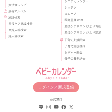
シニアカレンダー
妊活食レシピ
シッテク
成長アルバム
ヨムーノ
施設検索
医師監修.com
産後ケア施設検索
産後ケアサロン ひより青山
産婦人科検索
産後ケアサロン ひより芝浦
婦人科検索
子育て支援団体
子育て支援機構
おぎゃー献金
母子栄養懇話会
ログイン／新規登録
公式SNS