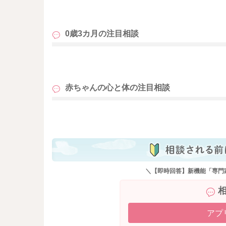
も
0歳3カ月の
注目相談
も
赤ちゃんの心と体の
注目相談
も
＼【即時回答】新機能「専門
アプ