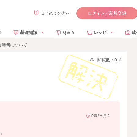
ログイン／新規登録
はじめての方へ
談
基礎知識
Ｑ＆Ａ
レシピ
成
用時間について
閲覧数：914
0歳2カ月
い。