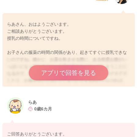
らあさん、おはようございます。
ご相談ありがとうございます。
授乳の時間についてですね。
お子さんの服薬の時間の関係があり、起きてすぐに授乳できな
いのですね。確かに、お薬を飲ませる際に、ある程度お腹がい
っぱいになってしまうと、お薬を飲まなくなってしまうことに
アプリで回答を見る
なるので、それは避けたいところですね。お子さんがグズグズ
したり、お腹が空いて泣いてしまったりするわけでなければ、
お薬の服用時間まで待っていただいてもいいと思いますよ。ま
た、夜間の授乳時間が空いてしまうのであれば、夜中に一度飲
ませてあげると安心かもしれませんね。
らあ
0歳6カ月
2025/11/5 5:45
ご回答ありがとうございます。