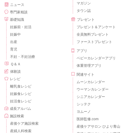
マガジン
ニュース
タウン誌
専門家相談
基礎知識
プレゼント
妊娠前・妊活
プレゼント＆アンケート
妊娠中
全員無料プレゼント
出産
ファーストプレゼント
育児
アプリ
不妊・不妊治療
ベビーカレンダーアプリ
Ｑ＆Ａ
体重管理アプリ
体験談
関連サイト
レシピ
ムーンカレンダー
離乳食レシピ
ウーマンカレンダー
妊娠食レシピ
シニアカレンダー
妊活食レシピ
シッテク
成長アルバム
ヨムーノ
施設検索
医師監修.com
産後ケア施設検索
産後ケアサロン ひより青山
産婦人科検索