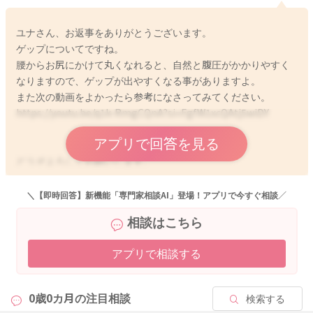
どうぞよろしくお願いします。
ユナさん、お返事をありがとうございます。
ゲップについてですね。
腰からお尻にかけて丸くなれると、自然と腹圧がかかりやすく
2025/11/4 18:25
なりますので、ゲップが出やすくなる事がありますよ。
また次の動画をよかったら参考になさってみてください。
https://youtu.be/q1k-RmgCQnA?si=FgfW1xcQAtj5wiDY
アプリで回答を見る
どうぞよろしくお願いします。
＼【即時回答】新機能「専門家相談AI」登場！アプリで今すぐ相談／
相談はこちら
2025/11/5 9:11
アプリで相談する
0歳0カ月の
注目相談
検索する