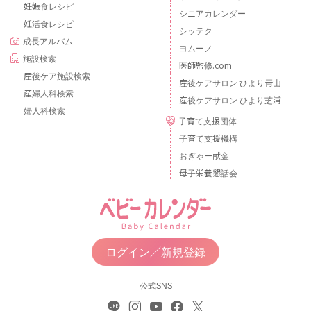
妊娠食レシピ
シニアカレンダー
妊活食レシピ
シッテク
成長アルバム
ヨムーノ
施設検索
医師監修.com
産後ケア施設検索
産後ケアサロン ひより青山
産婦人科検索
産後ケアサロン ひより芝浦
婦人科検索
子育て支援団体
子育て支援機構
おぎゃー献金
母子栄養懇話会
ログイン／新規登録
公式SNS