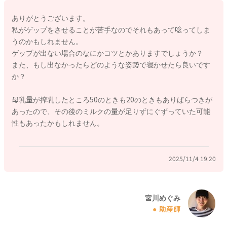
で違和感を感じたり、苦しく感じて寝ていられないこともある
ありがとうございます。
かもしれません。
私がゲップをさせることが苦手なのでそれもあって唸ってしま
うのかもしれません。
お腹の様子を見ていただき、授乳前のタイミングででも綿棒浣
ゲップが出ない場合のなにかコツとかありますでしょうか？
腸をされてみるといいと思いますよ。
また、もし出なかったらどのような姿勢で寝かせたら良いです
そうしてお腹が楽になると、その後落ち着いて寝てくれること
か？
もあるかもしれません。
母乳量が搾乳したところ50のときも20のときもありばらつきが
また夜型であることもあると思います。
あったので、その後のミルクの量が足りずにぐずっていた可能
夜間にどんなに起きていたとしても、朝が7時ごろにはカーテン
性もあったかもしれません。
を開けて朝日を浴びさせてあげてください。
お顔を拭いてあげてもらうのもいいですよ。
またお風呂も夕方以降にしてください。
2025/11/4 19:20
そうしていかれることで、昼夜逆転気味なのも解消して行くと
思います。
日中、お子さんと一緒にお昼寝をして少しでも睡眠をとるよう
宮川めぐみ
助産師
にもなさってみてくださいね。