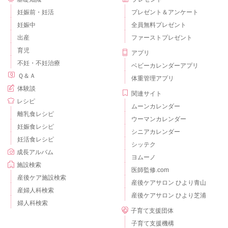
妊娠前・妊活
プレゼント＆アンケート
妊娠中
全員無料プレゼント
出産
ファーストプレゼント
育児
アプリ
不妊・不妊治療
ベビーカレンダーアプリ
Ｑ＆Ａ
体重管理アプリ
体験談
関連サイト
レシピ
ムーンカレンダー
離乳食レシピ
ウーマンカレンダー
妊娠食レシピ
シニアカレンダー
妊活食レシピ
シッテク
成長アルバム
ヨムーノ
施設検索
医師監修.com
産後ケア施設検索
産後ケアサロン ひより青山
産婦人科検索
産後ケアサロン ひより芝浦
婦人科検索
子育て支援団体
子育て支援機構