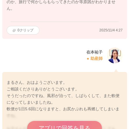
のか、旅行で何かしらもらってきたのか等原因がわかりませ
ん。
0
クリップ
2025/11/4 4:27
在本祐子
助産師
まるさん、おはようございます。
ご相談くださりありがとうございます。
そうだったのですね、風邪が治って、しばらくして、また軟便
になってしまいましたね。
軟便が1日5.6回になりますと、お尻かぶれも再燃してしまいま
すね。
アプリで回答を見る
お子さんのご様子が、元気であれば、軟便があったとしても、