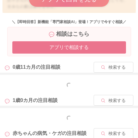
大きな心配はありません。
残念ながら、理由を明確にすることは難しいです。乳幼児期は
ちょっとしたことで、腸内環境も変化しますし、一度変化した
＼【即時回答】新機能「専門家相談AI」登場！アプリで今すぐ相談／
腸内は簡単に戻らず、2.3週間かかる場合もあります。
相談はこちら
とは言え、夜間の排便で寝付きずらいのは心配と思います。
アプリで相談する
便を止めるような薬を使うことはあまりありませんが、腸内環
境を改善する整腸剤など、医師が処方する場合がありそうで
す。
0歳11カ月の
注目相談
検索する
受診なされると良いでしょう。よろしくお願いします🙇
もっと見る
2025/11/4 10:09
1歳0カ月の
注目相談
検索する
もっと見る
赤ちゃんの病気・ケガの
注目相談
検索する