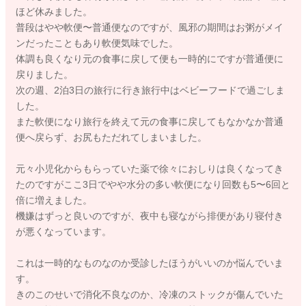
ほど休みました。
普段はやや軟便〜普通便なのですが、風邪の期間はお粥がメイ
ンだったこともあり軟便気味でした。
体調も良くなり元の食事に戻して便も一時的にですが普通便に
戻りました。
次の週、2泊3日の旅行に行き旅行中はベビーフードで過ごしま
した。
また軟便になり旅行を終えて元の食事に戻してもなかなか普通
便へ戻らず、お尻もただれてしまいました。
元々小児化からもらっていた薬で徐々におしりは良くなってき
たのですがここ3日でやや水分の多い軟便になり回数も5〜6回と
倍に増えました。
機嫌はずっと良いのですが、夜中も寝ながら排便があり寝付き
が悪くなっています。
これは一時的なものなのか受診したほうがいいのか悩んでいま
す。
きのこのせいで消化不良なのか、冷凍のストックが傷んでいた