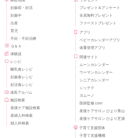
妊娠前・妊活
プレゼント＆アンケート
妊娠中
全員無料プレゼント
出産
ファーストプレゼント
育児
アプリ
不妊・不妊治療
ベビーカレンダーアプリ
Ｑ＆Ａ
体重管理アプリ
体験談
関連サイト
レシピ
ムーンカレンダー
離乳食レシピ
ウーマンカレンダー
妊娠食レシピ
シニアカレンダー
妊活食レシピ
シッテク
成長アルバム
ヨムーノ
施設検索
医師監修.com
産後ケア施設検索
産後ケアサロン ひより青山
産婦人科検索
産後ケアサロン ひより芝浦
婦人科検索
子育て支援団体
子育て支援機構