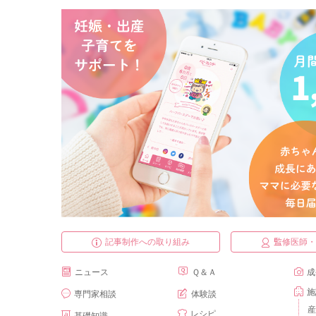
記事制作への取り組み
監修医師
ニュース
Ｑ＆Ａ
成
施
専門家相談
体験談
産
レシピ