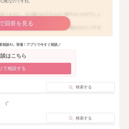
ご心配なのですね。
訳ありません。その後のお子さんのご様子はいかがでしょ
で回答を見る
高いところから転落したり、誰かに突き飛ばされたりする
必要と言われます。お話を伺う限りですと、ソファからの
わけではないようですし、大きな外傷の可能性は低いよう
家相談AI」登場！アプリで今すぐ相談／
は様子を見ていただいて、お子さんが普段通りに過ごせて
す。1週間経っても何も変化がなければ、安心していただ
相談はこちら
吐がある、ぐったりしている、目が合わない、意識がおか
や夜間でも受診を検討なさってくださいね。また、便秘に
リで相談する
思います。元々2〜4日に1度程度ということでしたら、綿
子を見ていただいていいように思いますよ。
検索する
っと見る
2025/11/4 5:59
検索する