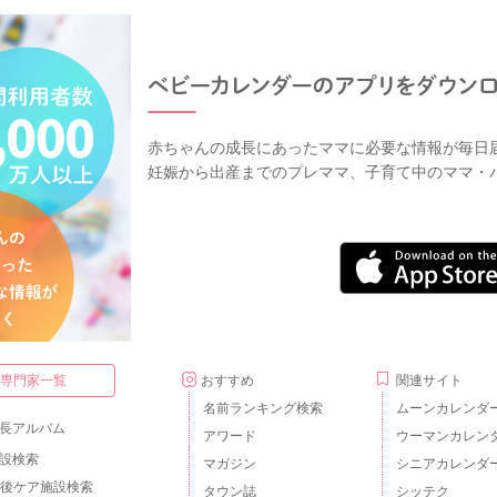
赤ちゃんの成長にあったママに必要な情報が毎日
妊娠から出産までのプレママ、子育て中のママ・
・専門家一覧
おすすめ
関連サイト
名前ランキング検索
ムーンカレンダ
長アルバム
アワード
ウーマンカレン
設検索
マガジン
シニアカレンダ
後ケア施設検索
タウン誌
シッテク