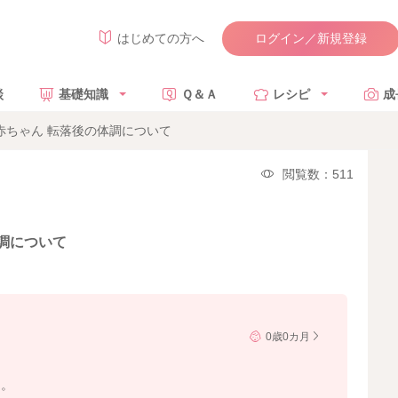
ログイン／新規登録
はじめての方へ
談
基礎知識
Ｑ＆Ａ
レシピ
成
赤ちゃん 転落後の体調について
閲覧数：511
体調について
0歳0カ月
た。