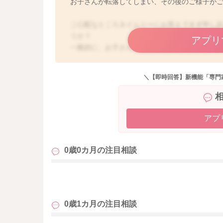
お子さんが転落してしまい、その後のご様子が
ご心配なところタイムリーにお答えできず申し
うか？
アプリ
一般的に、お子さんご自身の身長より明らかに
など強い外圧が加わっている場合には、注意が
転落ということですので、それほど高さがある
＼【即時回答】新機能「専門
に思います。頭を打ってしまった時は、2〜3日
いるのであれば、あまりご心配ないように思いま
いていいと思いますよ。もし万が一、頻回に嘔
しいなどの症状が見られるようであれば、休日
アプ
ついてですが、転落との関連性はおそらくないと
棒浣腸などでお手伝いしていただきつつ、ご様
0歳0カ月の
注目相談
も
0歳1カ月の
注目相談