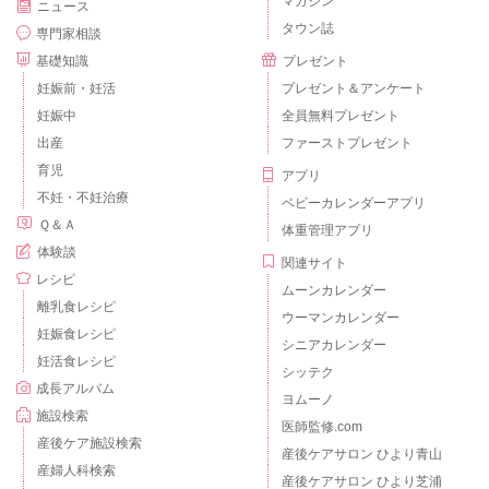
マガジン
ニュース
タウン誌
専門家相談
基礎知識
プレゼント
妊娠前・妊活
プレゼント＆アンケート
妊娠中
全員無料プレゼント
出産
ファーストプレゼント
育児
アプリ
不妊・不妊治療
ベビーカレンダーアプリ
Ｑ＆Ａ
体重管理アプリ
体験談
関連サイト
レシピ
ムーンカレンダー
離乳食レシピ
ウーマンカレンダー
妊娠食レシピ
シニアカレンダー
妊活食レシピ
シッテク
成長アルバム
ヨムーノ
施設検索
医師監修.com
産後ケア施設検索
産後ケアサロン ひより青山
産婦人科検索
産後ケアサロン ひより芝浦