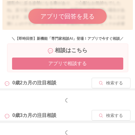
授乳中に反る姿勢になる事があり、ご心配なお気持ちでした
ね。反り返りが強いお子さんは、筋緊張が非常に強い場合があ
アプリで回答を見る
ります。反り返ることだけで、発達状況などを判断することは
難しいのですが、首すわりなど全体的に発達のチェックが必要
になる場合もあります。ですが、多くは背筋の成長過程で反り
返り運動をしているだけで、問題になる事は少ないです。2ヶ月
＼【即時回答】新機能「専門家相談AI」登場！アプリで今すぐ相談／
のお子さんですと、お子さんの満腹中枢も発達してきて、遊び
相談はこちら
飲みを始めるお子さんも増えてくる時期ですよ。おそらく問題
ないと思いますが、もしご心配であれば、予防接種などで小児
アプリで相談する
科に行かれた際に、先生に反り返りの姿勢になる旨を、チェッ
クしてもらってもいいかと思いますよ。
0歳2カ月の
注目相談
検索する
2025/11/4 5:28
もっと見る
0歳3カ月の
注目相談
検索する
もっと見る