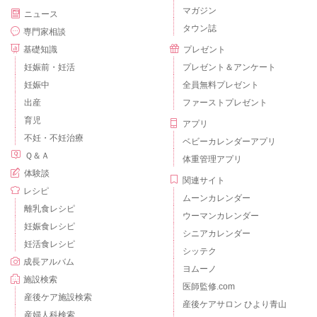
マガジン
ニュース
タウン誌
専門家相談
基礎知識
プレゼント
妊娠前・妊活
プレゼント＆アンケート
妊娠中
全員無料プレゼント
出産
ファーストプレゼント
育児
アプリ
不妊・不妊治療
ベビーカレンダーアプリ
Ｑ＆Ａ
体重管理アプリ
体験談
関連サイト
レシピ
ムーンカレンダー
離乳食レシピ
ウーマンカレンダー
妊娠食レシピ
シニアカレンダー
妊活食レシピ
シッテク
成長アルバム
ヨムーノ
施設検索
医師監修.com
産後ケア施設検索
産後ケアサロン ひより青山
産婦人科検索