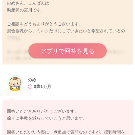
のめさん、こんばんは
助産師の宮川です。
ご相談をどうもありがとうございます。
混合授乳から、ミルクだけにしていきたいと希望されているの
ですね。
アプリで回答を見る
おっぱいを吸ってもらう時間を少しずつ短めにされてみるとい
いと思います。
おっぱいもまだまだ張り切って作っていこうとしている時でも
あると思いますので、急に減らしていくことは大変かと思いま
す。
のめ
なので10分ずつ吸ってもらっているところ、まずは8分ずつ吸っ
0歳1カ月
てもらって終わりにしてみてはいかがでしょうか？
そしてのめさんのお食事の摂取量を控えるようにされることも
いいと思います。
回答いただきありがとうございます。
そうしていただくことで、生産の勢いが落ち着いてくれること
徐々に半数を減らしていこうと思います。
もありますよ。
そうして徐々に哺乳時間を短くされてみたり、張りが今ほどで
回答いただいた内容に一点追加で質問なのですが、授乳時間を
はなくなってきたら、間隔をあけていきながら移行を進められ