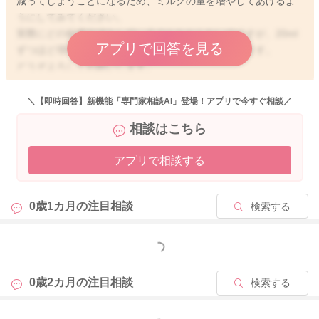
減ってしまうことになるため、ミルクの量を増やしてあげるよ
うにしてみてください。
実際にどの程度分泌をしているのかわからないのですが、20ml
アプリで回答を見る
ずつほど増やしていかれてみるのはどうかなと思います。
どうぞよろしくお願いします。
＼【即時回答】新機能「専門家相談AI」登場！アプリで今すぐ相談／
相談はこちら
2025/11/3 0:34
アプリで相談する
0歳1カ月の
注目相談
検索する
もっと見る
0歳2カ月の
注目相談
検索する