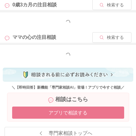
しまうということなのですが、赤ちゃんは決しておかあさんを
0歳3カ月の
注目相談
検索する
責めることはありませんよ。
ただ泣きたい気分だから泣いている、泣いて体力を発散させる
もっと見る
ため、眠れるようにするために泣いているのだと思います。
ママの心の
注目相談
検索する
今はakakakさんが安心して、心地よく過ごせるように優先して
いただくことで、お子さんにとっても同じようにいい効果が得
られるようになると思います。
もっと見る
そうして、引き続き旦那さんとよく相談を繰り返しながら、aka
kakさんご家族ならではの育児を進めていかれるといいと思いま
すよ。
その中で少しずつお子さんとの関わりを持つことができていく
＼【即時回答】新機能「専門家相談AI」登場！アプリで今すぐ相談／
といいように思いました。
相談はこちら
そうしていく事実をそのまま受け止めて、力に変えていってい
ただけたらと思いました。
アプリで相談する
よかったら参考になさってみてください。
専門家相談トップへ
どうぞよろしくお願いします。