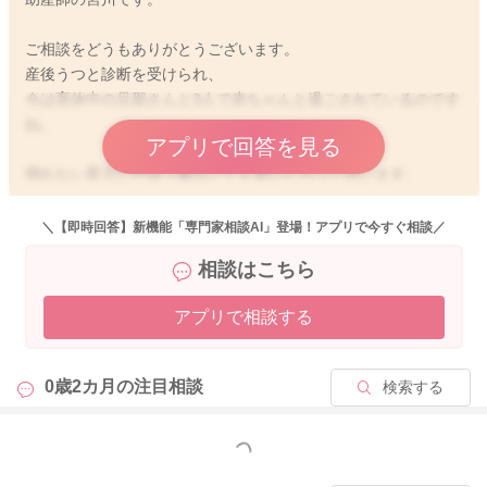
ご相談をどうもありがとうございます。
産後うつと診断を受けられ、
今は育休中の旦那さんと3人で赤ちゃんと過ごされているのです
ね。
アプリで回答を見る
慣れない育児に戸惑う事はとても多いだろうと思います。
なぜ泣いているのだろう
どうしたら泣き止んでくれるのだろう
＼【即時回答】新機能「専門家相談AI」登場！アプリで今すぐ相談／
など何度も問いを繰り返してみたり、悩まれることがあると思
相談はこちら
います。
今旦那さんも一緒に探りながら、赤ちゃんと心地よく過ごせる
アプリで相談する
ようにいろいろなことを試しながら過ごされていると思いま
す。
初めからすんなり赤ちゃんを泣き止ませられたり、なぜ泣いて
0歳2カ月の
注目相談
検索する
いるのかわかると言う事はなかなかありません。
一緒に過ごしていくことを重ねていくことで少しずつ気づける
ことが増えると思います。
もっと見る
赤ちゃんが泣いていると責められているような気持ちになって