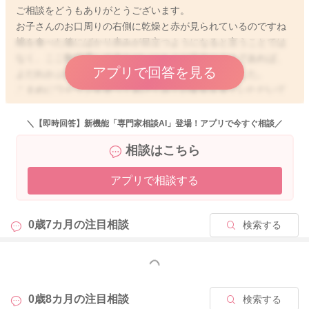
ご相談をどうもありがとうございます。
お子さんのお口周りの右側に乾燥と赤が見られているのですね
桃を食べた後にばかり赤みが目立つようになると言うことでは
なく、ここ数日通して赤みがいつもより目立つようであれば、
アプリで回答を見る
よだれかぶれの可能性が高いのではないかと思いました。
こまめにワセリンを塗ってあげてみての変化を見ていただいて
も良いかと思います。また桃一時的にお休みすることで赤みの
変化が見られるようになるのかも見てみてはいかがでしょう
＼【即時回答】新機能「専門家相談AI」登場！アプリで今すぐ相談／
か？
相談はこちら
様子を見ていて、ご心配なときには受診をしていただき、かか
アプリで相談する
りつけの先生にも実際の状況を見てもらうようにしてみてくだ
さい。
どうぞよろしくお願いします。
0歳7カ月の
注目相談
検索する
もっと見る
2025/11/2 18:32
0歳8カ月の
注目相談
検索する