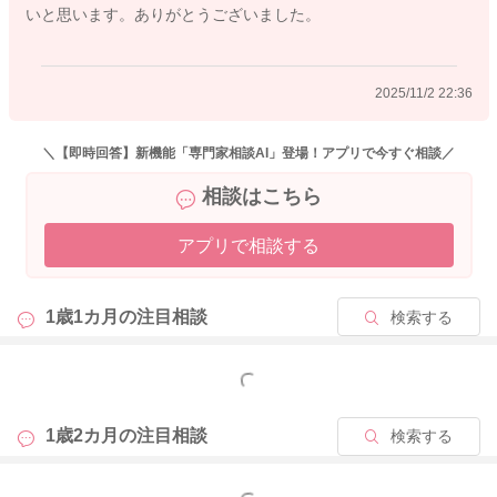
いと思います。ありがとうございました。
果的ですが、すぐにミュータンス菌は定着しないので、きちん
と歯磨き習慣や砂糖をたくさん含むおやつの癖など生活習慣に
気をつける方が大事ですね。
2025/11/2 22:36
ミュータンス菌をお子さんに移行させないと気を使い過ぎるよ
りも、日々の生活習慣を家族みんなで整えていただきながら、
＼【即時回答】新機能「専門家相談AI」登場！アプリで今すぐ相談／
今後も歯科衛生を続けていけるといいですね😊
相談はこちら
アプリで相談する
2025/11/2 17:12
1歳1カ月の
注目相談
検索する
もっと見る
1歳2カ月の
注目相談
検索する