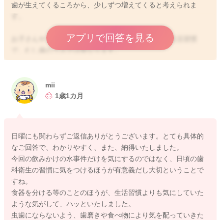
歯が生えてくるころから、少しずつ増えてくると考えられま
す。
アプリで回答を見る
お子さんやご家族の歯に対するケア度や日頃からの生活習慣
で、むし歯のリスクは異なります。
乳幼児期は唾液が多く、常に口の中の衛生は保たれやすく、虫
歯には本来なりにくい環境と思われます。
mii
ですが、これからの2歳3歳になる頃になり、唾液の量が少なく
1歳1カ月
なってきたり、砂糖の含まれるお菓子を頻繁に食べるような癖
がついてきたり、歯を丁寧にみがく習慣がなかったりすると、
むし歯のリスクが高くなります。
日曜にも関わらずご返信ありがとうございます。とても具体的
なご回答で、わかりやすく、また、納得いたしました。
また、生まれつき歯質が弱かったり、歯の形で奥歯の溝が深く
今回の飲みかけの水事件だけを気にするのではなく、日頃の歯
て磨き残しができやすいなど、個性になりますが、むし歯にな
科衛生の習慣に気をつけるほうが有意義だし大切ということで
りやすい傾向があるそうです。
すね。
食器を分ける等のことのほうが、生活習慣よりも気にしていた
ミュータンス菌をなるべくうつさないようにするために、口う
ような気がして、ハッといたしました。
つしで食事を食べさせないようにしたり、食器を分けたり、お
虫歯にならないよう、歯磨きや食べ物により気を配っていきた
子さんにキスをしないというのはリスクを回避する意味では効