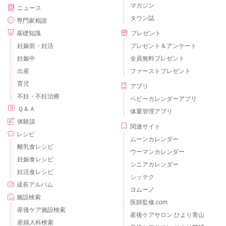
マガジン
ニュース
タウン誌
専門家相談
基礎知識
プレゼント
妊娠前・妊活
プレゼント＆アンケート
妊娠中
全員無料プレゼント
出産
ファーストプレゼント
育児
アプリ
不妊・不妊治療
ベビーカレンダーアプリ
Ｑ＆Ａ
体重管理アプリ
体験談
関連サイト
レシピ
ムーンカレンダー
離乳食レシピ
ウーマンカレンダー
妊娠食レシピ
シニアカレンダー
妊活食レシピ
シッテク
成長アルバム
ヨムーノ
施設検索
医師監修.com
産後ケア施設検索
産後ケアサロン ひより青山
産婦人科検索