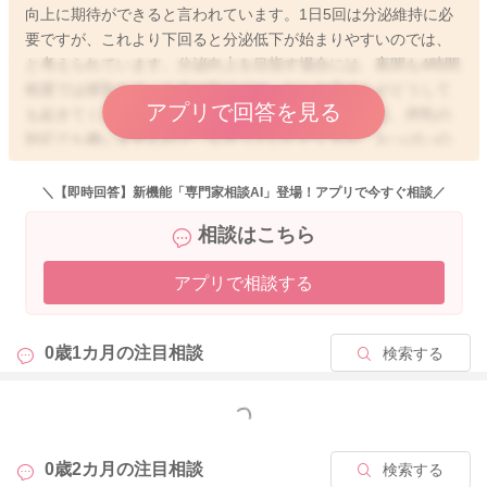
向上に期待ができると言われています。1日5回は分泌維持に必
要ですが、これより下回ると分泌低下が始まりやすいのでは、
と考えられています。分泌向上を目指す場合には、夜間も4時間
程度では授乳なさった方が安心です。もしお子さんがどうして
アプリで回答を見る
も起きてくれず、直接飲ませることが難しい場合には、搾乳の
対応でも構いませんので、なさっていただく方が、おっぱいの
分泌維持にはいいかもしれませんね。
＼【即時回答】新機能「専門家相談AI」登場！アプリで今すぐ相談／
相談はこちら
2025/11/4 5:20
アプリで相談する
0歳1カ月の
注目相談
検索する
もっと見る
0歳2カ月の
注目相談
検索する