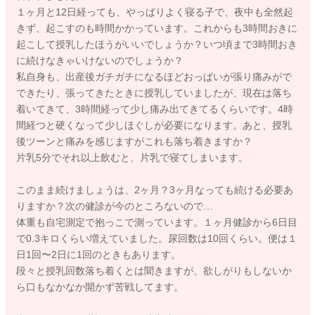
１ヶ月と12日経っても、やっぱりよく寝る子で、夜中も全然起
きず、起こすのも時間かかっています。これからも3時間おきに
起こして授乳したほうがいいでしょうか？いつ頃まで3時間おき
に続けなきゃいけないのでしょうか？
私自身も、出産後ガチガチになるほどおっぱいが張り痛みがで
できたり、張ってきたときに授乳していましたが、現在は落ち
着いてきて、3時間経って少し痛み出てきてるくらいです。4時
間経つと硬くなって少しほぐしが必要になります。あと、授乳
後ツーンと痛みを感じますがこれも落ち着きますか？
片乳5分でそれ以上飲むと、片乳で寝てしまいます。
このまま続けましょうは、2ヶ月？3ヶ月なっても続ける必要あ
りますか？次の健診が今のところないので…
体重も自宅測定で抱っこで測っています。１ヶ月健診から6日目
で0.3キロくらい増えていました。尿回数は10回くらい。便は１
日1回〜2日に1回のときもあります。
段々と授乳回数落ち着くとは聞きますが、欲しがりもしないか
ら口もなかなか開かず苦戦してます。