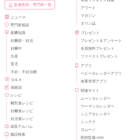
名前ランキング検索
監修医師・専門家一覧
アワード
マガジン
ニュース
タウン誌
専門家相談
基礎知識
プレゼント
妊娠前・妊活
プレゼント＆アンケート
妊娠中
全員無料プレゼント
出産
ファーストプレゼント
育児
アプリ
不妊・不妊治療
ベビーカレンダーアプリ
Ｑ＆Ａ
体重管理アプリ
体験談
関連サイト
レシピ
ムーンカレンダー
離乳食レシピ
ウーマンカレンダー
妊娠食レシピ
シニアカレンダー
妊活食レシピ
シッテク
成長アルバム
ヨムーノ
施設検索
医師監修.com