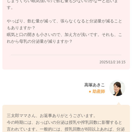
しまうくらい眠気強いので飲む量も少ないのかなーと思いま
る起こし方ですと、足の裏を刺激したり、背中を刺激したりす
す。
ることで起きてくれることが多いです。力加減としては、足の
裏ですと、くすぐる程度で起きてくれなければ、少し足裏マッ
やっぱり、飲む量が減って、張らなくなると分泌量が減ること
サージのように圧迫していただくといいかもしれませんね。マ
もありますか？
マさんの爪の先が白くなるくらいの力加減でいいかと思います
眠気と口の開きも小さいので、加え方が浅いです。それも、こ
よ。お背中も同じような力加減で、少し背骨に沿ってマッサー
れから母乳の分泌量が減りますか？
ジするようになさるといいかと思います。オムツ替えをする
と、起きるお子さんも多いですよ。お試しくださいね。
2025/11/2 16:15
2025/11/1 9:51
高塚あきこ
助産師
三太郎ママさん、お返事ありがとうございます。
今の時期には、おっぱいの分泌は授乳や搾乳回数に影響すると
言われています。一般的には、授乳回数が8回以上あれば、分泌