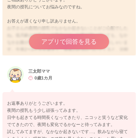
夜間の授乳についてお悩みなのですね。
お答えが遅くなり申し訳ありません。
お子さんの夜間の授乳でなかなか起きないことがご心配でした
ね。低月齢のお子さんの場合には、お腹が空いていても、なか
アプリで回答を見る
なかお腹が空いたアピールをしないお子さんもいらっしゃいま
す。生後2〜3ヶ月を過ぎて、昼夜の区別がついてくると、比較
的夜まとまって寝てくれるお子さんも増えてきますが、まだ胃
の容量も小さいので、夜間の授乳回数が減ると、1日のトータル
哺乳量が減ってしまい、体重増加が緩やかになってしまうこと
三太郎ママ
があります。また、おっぱいの分泌も、間隔が空くことで、減
0歳1カ月
ってきてしまう可能性があります。ですので、お子さんがあま
り欲しがらなかったとしても、4〜5時間に1回程度は授乳なさっ
た方がいいかと思いますよ。生後半年ごろになれば、おっぱい
お返事ありがとうございます。
の分泌も安定してくると言われていますし、お子さんも一度に
夜間の授乳もう少し頑張ってみます。
たくさん飲めるようになってきますので、少し夜間授乳の間隔
日中も起きてる時間長くなってきたり、ニコッと笑うなど変化
は空けていただいていい時期になってくると思います。今の時
でてきたので、夜間も変化でるかなーと待ってみます。
期には、夜中にお子さんが起きなくても、起こして飲ませてい
試してみてますが、なかなか起きないです…。飲みながら寝て
ただく方が安心と思います。起こし方についてですが、よくあ