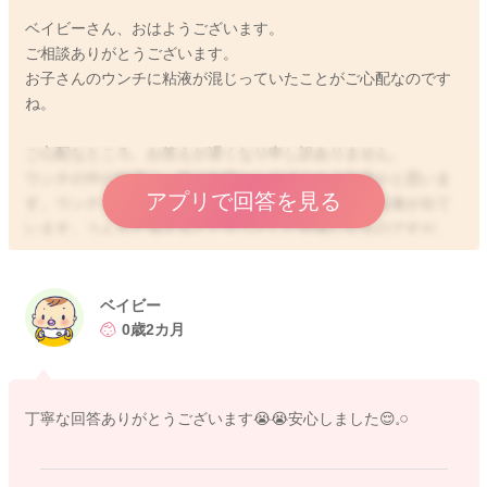
ベイビーさん、おはようございます。
ご相談ありがとうございます。
お子さんのウンチに粘液が混じっていたことがご心配なのです
ね。
ご心配なところ、お答えが遅くなり申し訳ありません。
ウンチの中の粘液は、腸の粘膜から分泌される粘液かと思いま
アプリで回答を見る
す。ウンチを滑らかに押し出すために、腸壁からは粘液が出て
います。うんちと混ざるとどろっとした性状になるのですが、
ウンチに混じることもありますよ。生後2ヶ月ですと、まだ消化
機能も未発達ですので、腸の消化不良などでみられることがあ
ります。ですが、多量に出ていたり、粘液の量がどんどん増え
ベイビー
てくる場合は、腸が炎症を起こしている可能性もありますの
0歳2カ月
で、小児科でご相談いただくと安心かと思いますよ。一時的な
もので、お子さんの機嫌が良く、おっぱいやミルクの飲みもよ
く、元気があり、体重が増えていれば、ご様子を見ていただい
丁寧な回答ありがとうございます😭😭安心しました😌𓈒𓏸
てご心配はないかと思いますよ。