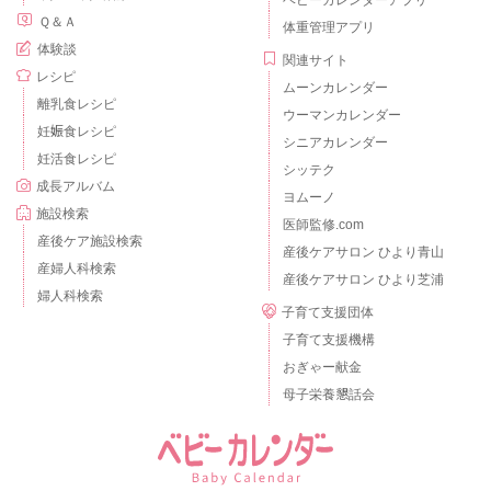
ベビーカレンダーアプリ
Ｑ＆Ａ
体重管理アプリ
体験談
関連サイト
レシピ
ムーンカレンダー
離乳食レシピ
ウーマンカレンダー
妊娠食レシピ
シニアカレンダー
妊活食レシピ
シッテク
成長アルバム
ヨムーノ
施設検索
医師監修.com
産後ケア施設検索
産後ケアサロン ひより青山
産婦人科検索
産後ケアサロン ひより芝浦
婦人科検索
子育て支援団体
子育て支援機構
おぎゃー献金
母子栄養懇話会