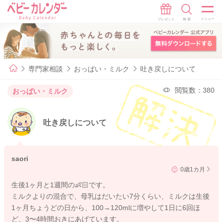
専門家相談
おっぱい・ミルク
吐き戻しについて
閲覧数：380
おっぱい・ミルク
吐き戻しについて
saori
0歳1カ月
生後1ヶ月と1週間の👶🏻です。
ミルクよりの混合で、母乳はだいたい7分くらい、ミルクは生後
1ヶ月ちょうどの日から、100→120mlに増やして1日に6回ほ
ど、3〜4時間おきにあげています。