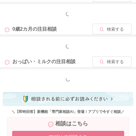
ずしも胃の中の空気は全部排出されるわけではないので、その
状態で、身体の体勢が変化すると、胃の中の空気と一緒に吐き
もっと見る
戻しが起こります。お子さんがたくさん飲めるようになってき
たり、少しずつ動けるようになれば、吐き戻しが増えるように
0歳2カ月の
注目相談
検索する
感じることがあるかもしれません。ですが、お子さんの機嫌が
良い、おしっこがしっかり出ている、体重が増えている、元気
もっと見る
があり、おっぱいやミルクをしっかり飲むなど、普段とお変わ
りがなければ、頻回に吐くことがあっても、お子さんの生理的
おっぱい・ミルクの
注目相談
検索する
なものですので、ご心配なさらなくても大丈夫かと思います
よ。もし毎回吐き戻しが気になるようでしたら、ミルクの量は
少し減らしていただいて、ご様子を見ていただいてもいいかも
もっと見る
しれませんね。
2025/10/30 21:59
＼【即時回答】新機能「専門家相談AI」登場！アプリで今すぐ相談／
相談はこちら