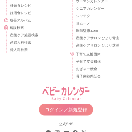
ウーマンカレンダー
妊娠食レシピ
シニアカレンダー
妊活食レシピ
シッテク
成長アルバム
ヨムーノ
施設検索
医師監修.com
産後ケア施設検索
産後ケアサロン ひより青山
産婦人科検索
産後ケアサロン ひより芝浦
婦人科検索
子育て支援団体
子育て支援機構
おぎゃー献金
母子栄養懇話会
ログイン／新規登録
公式SNS