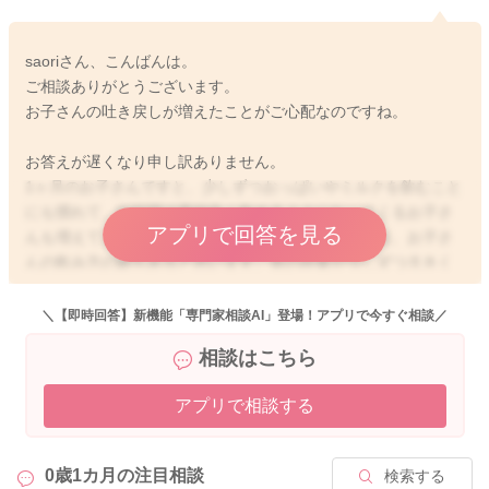
saoriさん、こんばんは。
ご相談ありがとうございます。
お子さんの吐き戻しが増えたことがご心配なのですね。
お答えが遅くなり申し訳ありません。
1ヶ月のお子さんですと、少しずつおっぱいやミルクを飲むこと
にも慣れて、短時間で要領良く飲めるようになってくるお子さ
アプリで回答を見る
んも増えてきますね。吐き戻しをしやすいかどうかは、お子さ
んの飲み方の癖もあると思います。胃の容量が少しずつ大きく
なってきて、たくさん飲めるようになってくると、その分空気
も飲み込みやすくなります。また、まだお子さんご自身の満腹
＼【即時回答】新機能「専門家相談AI」登場！アプリで今すぐ相談／
中枢が未発達なので、あげればあげた分だけ飲んでしまうこと
相談はこちら
もあります。おっぱいはどれくらい飲めているか分かりません
が、もしかすると、おっぱいの分泌もアップしてきていて、今
アプリで相談する
までと同じミルクの量だったとしても、おっぱいの分が増え
て、胃の容量以上に飲み過ぎになってしまっていることもある
かもしれませんね。お子さんの胃の中は、授乳をしたり泣いた
0歳1カ月の
注目相談
検索する
りすると、容易に空気がたまります。ゲップをしていても、必