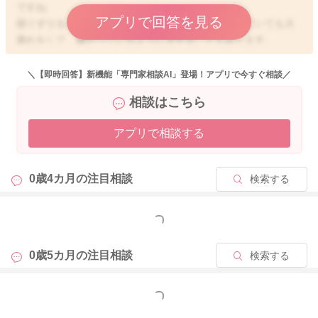
ですね
アプリで回答を見る
寝ぐずりをしている時、夜泣きの時など抱っこをしていても大
暴れをして、嫌がっているように見せることもあります。
実際のお子さんの様子がわからないのと、発達の専門家ではな
＼【即時回答】新機能「専門家相談AI」登場！アプリで今すぐ相談／
いので、ご心配をされているような抱っこを嫌がることの程
相談はこちら
度、その評価などのお返事が難しくなってしまいます。
アプリで相談する
不安に感じておられる中をせっかくご相談くださっているの
に、大変申し訳ありません。
0歳4カ月の
注目相談
検索する
1人にされても平気な感じともかかれていました。
そのことも含めて、かかりつけの先生へご相談なさってみては
いかがでしょうか？
もっと見る
0歳5カ月の
注目相談
検索する
どうぞよろしくお願いします。
もっと見る