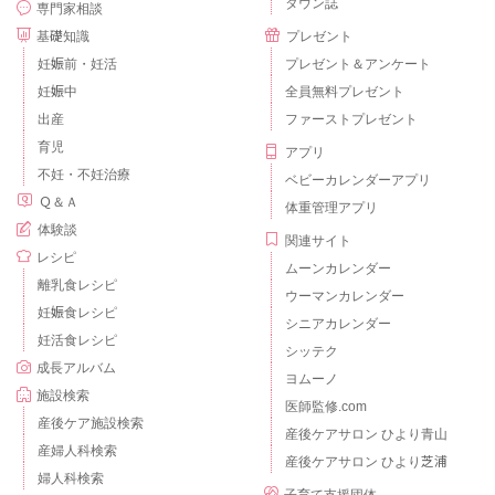
タウン誌
専門家相談
基礎知識
プレゼント
妊娠前・妊活
プレゼント＆アンケート
妊娠中
全員無料プレゼント
出産
ファーストプレゼント
育児
アプリ
不妊・不妊治療
ベビーカレンダーアプリ
Ｑ＆Ａ
体重管理アプリ
体験談
関連サイト
レシピ
ムーンカレンダー
離乳食レシピ
ウーマンカレンダー
妊娠食レシピ
シニアカレンダー
妊活食レシピ
シッテク
成長アルバム
ヨムーノ
施設検索
医師監修.com
産後ケア施設検索
産後ケアサロン ひより青山
産婦人科検索
産後ケアサロン ひより芝浦
婦人科検索
子育て支援団体