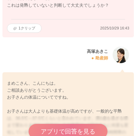
これは発熱していないと判断して大丈夫でしょうか？
1
クリップ
2025/10/29 16:43
高塚あきこ
助産師
まめこさん、こんにちは。
ご相談ありがとうございます。
お子さんの体温についてですね。
お子さんは大人よりも基礎体温が高めですが、一般的な平熱
は、36.5℃～37.5℃くらいと言われています。満1歳を過ぎる頃
まで変わりません。ですが、人の体温は、1日のうちに何度も変
アプリで回答を見る
化しています。とくに赤ちゃんの場合には、朝昼晩の時間帯の