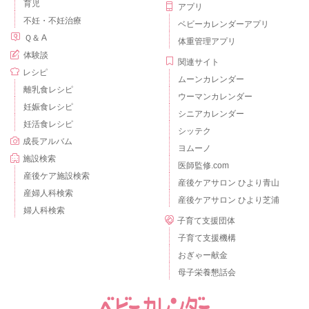
育児
アプリ
不妊・不妊治療
ベビーカレンダーアプリ
Ｑ＆Ａ
体重管理アプリ
体験談
関連サイト
レシピ
ムーンカレンダー
離乳食レシピ
ウーマンカレンダー
妊娠食レシピ
シニアカレンダー
妊活食レシピ
シッテク
成長アルバム
ヨムーノ
施設検索
医師監修.com
産後ケア施設検索
産後ケアサロン ひより青山
産婦人科検索
産後ケアサロン ひより芝浦
婦人科検索
子育て支援団体
子育て支援機構
おぎゃー献金
母子栄養懇話会