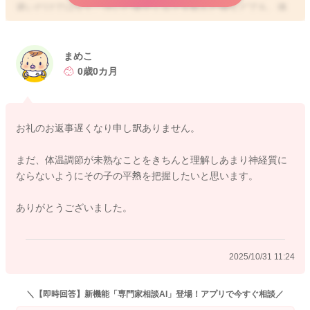
違いだけではなく、泣いた後やミルクを飲んだ後などでも、体
温が若干異なります。赤ちゃんの平熱を知るためには、毎日決
まった方法で、決まった時間に、何度かきちんと測ってみた上
で、平均的な体温を知っておくことが大切です。一般的には、3
まめこ
7.5℃以上ですと微熱、38.5℃以上あると、解熱剤を使用する目
0歳0カ月
安になったり、受診の目安になってきます。平熱は個人差があ
りますし、脱水気味であったり、外気温の影響などで、お子さ
んの体温が変動することはよくありますが、基本的には37.5℃
お礼のお返事遅くなり申し訳ありません。
以上の熱が続くのでなければ、あまりご心配ないですよ。お子
さんの場合には、じっとしていることもなかなか難しいことも
まだ、体温調節が未熟なことをきちんと理解しあまり神経質に
あり、誤差が出てしまったり、うまく測れないこともよくあり
ならないようにその子の平熱を把握したいと思います。
ますね。どこを参考にするかというのは、なかなか難しいので
すが、毎回同じ時間に同じ場所の体温で推移を見ていっていた
ありがとうございました。
だければいいのではないかと思いますよ。また、お子さんの場
合には、体温調節機能が未熟なので、環境温や服装によって
も、体温が左右されます。少し高めの時には、薄着にしていた
2025/10/31 11:24
だいて、しばらく経ってから再度測ってみてくださいね。それ
で下がっているようであれば、あまり問題ないように思います
よ。
＼【即時回答】新機能「専門家相談AI」登場！アプリで今すぐ相談／