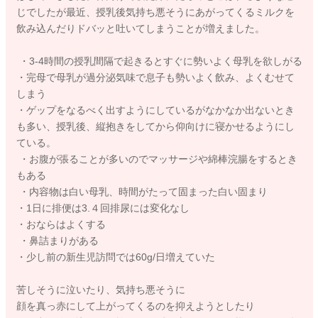
じでしたが最近、授乳後気持ち悪そうにあがってくるミルクを
飲み込んだりドバッと吐いてしまうことが増えました。
・3-4時間の授乳間隔で起きるとすぐに勢いよく母乳を欲しがる
・完母で母乳が過分泌気味で息子も勢いよく飲み、よくむせて
しまう
・ゲップをなるべく出すようにしているがなかなか出ないとき
も多い、授乳後、縦抱きをしてから仰向けに寝かせるようにし
ている。
・お腹が張ることが多いのでマッサージや綿棒浣腸をするとき
もある
・内容物は白い母乳、時間がたって固まった白い固まり
・1日に排便は3.４回排尿には変化なし
・おならはよくする
・鼻詰まりがある
・少し前の新生児訪問では60g/日増えていた
苦しそうに泣いたり、気持ち悪そうに
顔を真っ赤にして上がってくるのを抑えようとしたり