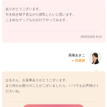
によって飲み過ぎてしまっているのではないかと思います。ま
ありがとうございます。
た、今は吸啜反射という原始反射がある時期です。どうしても
引き続き様子見ながら授乳したいと思います。
お子さんはお口に何か触れれば吸い付くような仕草が見られる
こまめなゲップも心がけてやってみます。
ことがありますが、必ずしもお腹が空いているわけではなく、
反射によって、そのような仕草になっていることもあると思い
ますよ。生後2〜3ヶ月を過ぎれば、お子さんの満腹中枢が発達
2025/10/31 9:13
してきますので、お子さんがご自身で飲む量を調節するように
なったり、必要以上には飲まなくなるので、吐き戻しもあまり
気にならなくなってくるかもしれません。今は片方のおっぱい
ずつ授乳なさることで、過飲を予防することも１つの方法で
高塚あきこ
助産師
す。また、お子さんが授乳中に空気を飲み込むことも、過飲の
原因になることがあります。授乳時に乳首をお子さんのお口の
中にしっかりと入れることで、おっぱいを効率的に飲むことが
できます。お子さんの飲み方の癖で、空気を飲み込みやすいお
はるさん、お返事ありがとうございます。
子さんもいらっしゃるのですが、もし気になる場合には、こま
また何かお困りのことがございましたら、いつでもお声掛けく
めにゲップさせながら飲ませていただくと良いかもしれません
ださいね。
ね。