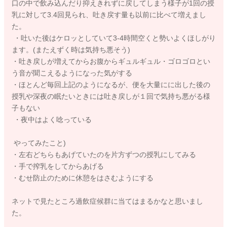
口の中で飲み込んだり抑えきれずに戻してしまう様子が1回の授
乳に対して3.4回見られ、吐き戻す量も以前に比べて増えまし
た。
・吐いた後はケロッとしていて3-4時間空くと勢いよくほしがり
ます。(またえずく時は気持ち悪そう)
・吐き戻しが増えてからお腹からギュルギュル・ゴロゴロとい
う音が聞こえるようになった気がする
・ほとんど毎回上記のようになるが、便を大量にに出した後の
授乳や深夜の眠たいときには吐き戻しが１回で気持ち悪がる様
子もない
・夜中はよく唸っている
やってみたこと)
・左右どちらもあげていたのを片方ずつの授乳にしてみる
・手で搾乳をしてからあげる
・むせ防止のために休憩をはさむようにする
ネットで見たところ過飲症候群に当てはまるかなと思いまし
た。