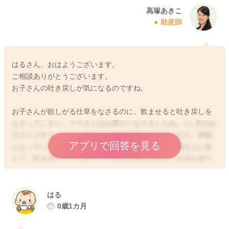
高塚あきこ
助産師
はるさん、おはようございます。
ご相談ありがとうございます。
お子さんの吐き戻しが気になるのですね。
お子さんが欲しがる仕草をなさるのに、飲ませると吐き戻しを
なさってしまい、ママさんはお困りになりましたね。1ヶ月のお
子さんですと、まだお子さんの満腹中枢が未発達なので、満腹
アプリで回答を見る
になっていても欲しがることがあったり、胃の許容量以上に飲
んで、吐き戻ししてしまうことはよくありますよ。お話を伺う
限りですと、やはり少し飲み過ぎて吐き戻しをしてしまってい
る印象です。お子さんは1日に6回以上おしっこがあり、1日1
8〜30gの体重増加があり、母子手帳の成長曲線のカーブに沿っ
はる
て、お子さんなりの体重増加がみられていれば、哺乳量の不足
0歳1カ月
はないと言われていますよ。ですので、はるさんのお子さんは
体重増加も順調すぎると思いますし、満腹中枢が未発達なこと