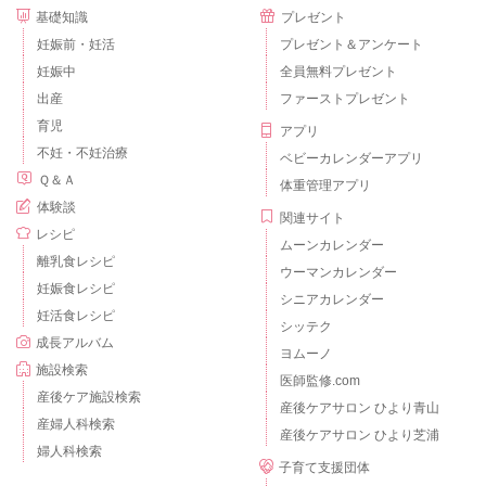
基礎知識
プレゼント
妊娠前・妊活
プレゼント＆アンケート
妊娠中
全員無料プレゼント
出産
ファーストプレゼント
育児
アプリ
不妊・不妊治療
ベビーカレンダーアプリ
Ｑ＆Ａ
体重管理アプリ
体験談
関連サイト
レシピ
ムーンカレンダー
離乳食レシピ
ウーマンカレンダー
妊娠食レシピ
シニアカレンダー
妊活食レシピ
シッテク
成長アルバム
ヨムーノ
施設検索
医師監修.com
産後ケア施設検索
産後ケアサロン ひより青山
産婦人科検索
産後ケアサロン ひより芝浦
婦人科検索
子育て支援団体